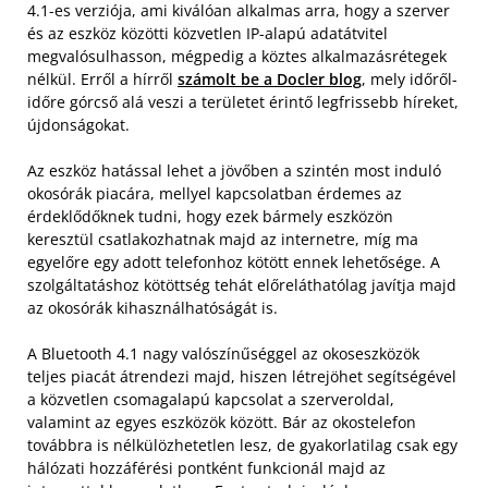
4.1-es verziója, ami kiválóan alkalmas arra, hogy a szerver
és az eszköz közötti közvetlen IP-alapú adatátvitel
megvalósulhasson, mégpedig a köztes alkalmazásrétegek
nélkül. Erről a hírről
számolt be a Docler blog
, mely időről-
időre górcső alá veszi a területet érintő legfrissebb híreket,
újdonságokat.
Az eszköz hatással lehet a jövőben a szintén most induló
okosórák piacára, mellyel kapcsolatban érdemes az
érdeklődőknek tudni, hogy ezek bármely eszközön
keresztül csatlakozhatnak majd az internetre, míg ma
egyelőre egy adott telefonhoz kötött ennek lehetősége. A
szolgáltatáshoz kötöttség tehát előreláthatólag javítja majd
az okosórák kihasználhatóságát is.
A Bluetooth 4.1 nagy valószínűséggel az okoseszközök
teljes piacát átrendezi majd, hiszen létrejöhet segítségével
a közvetlen csomagalapú kapcsolat a szerveroldal,
valamint az egyes eszközök között. Bár az okostelefon
továbbra is nélkülözhetetlen lesz, de gyakorlatilag csak egy
hálózati hozzáférési pontként funkcionál majd az