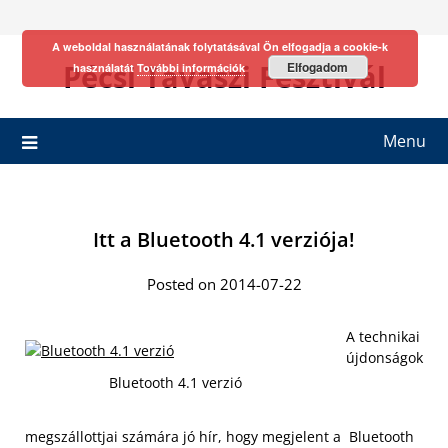
Skip
to
A weboldal használatának folytatásával Ön elfogadja a cookie-k
content
Pécsi Tavaszi Fesztivál
Elfogadom
használatát
További információk
Menu
Itt a Bluetooth 4.1 verziója!
Posted on 2014-07-22
A technikai
újdonságok
Bluetooth 4.1 verzió
megszállottjai számára jó hír, hogy megjelent a Bluetooth