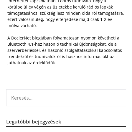
internettel kapcsolatban. Fontos tudnivaló, hogy a
körülbelül év végén az üzletekbe kerülő rádiós lapkák
támogatásához szükség lesz minden oldalról támogatásra,
ezért valószínűleg, hogy elterjedése majd csak 1-2 év
múlva várható.
A DoclerNet blogjában folyamatosan nyomon követheti a
Bluetooth 4.1-hez hasonló technikai újdonságokat, de a
szerverbérléssel, és hasonló szolgáltatásokkal kapcsolatos
trendekről és tudnivalókról is hasznos információkhoz
juthatnak az érdeklődők.
KERESÉS:
Legutóbbi bejegyzések