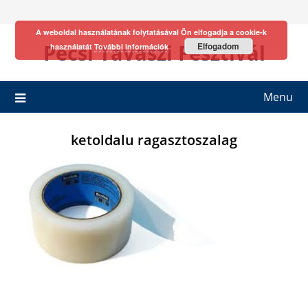
Skip
to
A weboldal használatának folytatásával Ön elfogadja a cookie-k
content
Pécsi Tavaszi Fesztivál
Elfogadom
használatát
További információk
Menu
ketoldalu ragasztoszalag