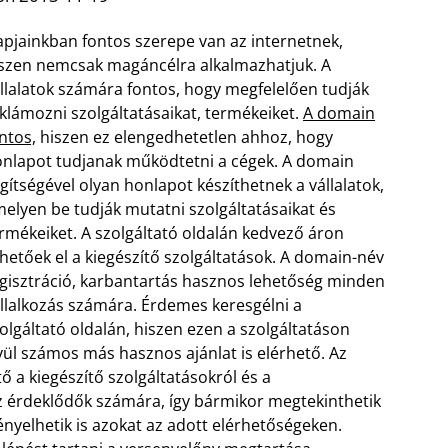
pjainkban fontos szerepe van az internetnek,
szen nemcsak magáncélra alkalmazhatjuk. A
llalatok számára fontos, hogy megfelelően tudják
klámozni szolgáltatásaikat, termékeiket.
A domain
ntos,
hiszen ez elengedhetetlen ahhoz, hogy
nlapot tudjanak működtetni a cégek. A domain
gítségével olyan honlapot készíthetnek a vállalatok,
elyen be tudják mutatni szolgáltatásaikat és
rmékeiket. A szolgáltató oldalán kedvező áron
hetőek el a kiegészítő szolgáltatások.
A domain-név
gisztráció, karbantartás hasznos lehetőség minden
llalkozás számára. Érdemes keresgélni a
olgáltató oldalán, hiszen ezen a szolgáltatáson
vül számos más hasznos ajánlat is elérhető. Az
ő a kiegészítő szolgáltatásokról és a
z érdeklődők számára, így bármikor megtekinthetik
ényelhetik is azokat az adott elérhetőségeken.