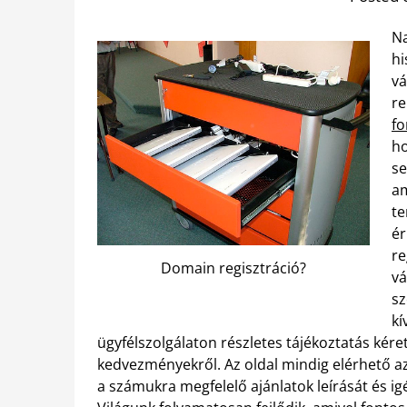
Na
hi
vá
re
fo
ho
se
am
te
ér
re
Domain regisztráció?
vá
sz
kí
ügyfélszolgálaton részletes tájékoztatás kéret
kedvezményekről. Az oldal mindig elérhető a
a számukra megfelelő ajánlatok leírását és ig