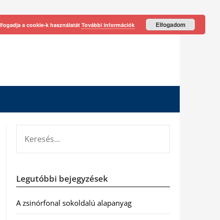
Elfogadom
lfogadja a cookie-k használatát
További információk
KERESÉS:
Legutóbbi bejegyzések
A zsinórfonal sokoldalú alapanyag