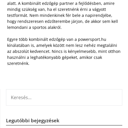
alatt. A kombinált edzőgép partner a fejlődésben, amire
mindig szükség van, ha el szeretnénk érni a vágyott
testformát. Nem mindenkinek fér bele a napirendjébe,
hogy rendszeresen edzőterembe járjon, de akkor sem kell
lemondani a sportos alakról.
Egyre több kombinált edzőgép van a powersport.hu
kínálatában is, amelyek között nem lesz nehéz megtalálni
az abszolút kedvencet. Nincs is kényelmesebb, mint otthon
használni a leghatékonyabb gépeket, amikor csak
szeretnénk.
KERESÉS:
Legutóbbi bejegyzések