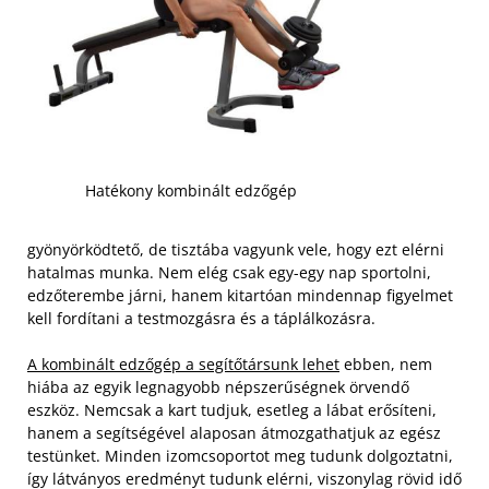
Hatékony kombinált edzőgép
gyönyörködtető, de tisztába vagyunk vele, hogy ezt elérni
hatalmas munka. Nem elég csak egy-egy nap sportolni,
edzőterembe járni, hanem kitartóan mindennap figyelmet
kell fordítani a testmozgásra és a táplálkozásra.
A kombinált edzőgép a segítőtársunk lehet
ebben, nem
hiába az egyik legnagyobb népszerűségnek örvendő
eszköz. Nemcsak a kart tudjuk, esetleg a lábat erősíteni,
hanem a segítségével alaposan átmozgathatjuk az egész
testünket.
Minden izomcsoportot meg tudunk dolgoztatni,
így látványos eredményt tudunk elérni, viszonylag rövid idő