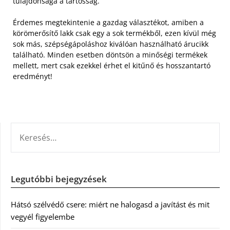
tulajdonsága a tartósság.
Érdemes megtekintenie a gazdag választékot, amiben a
körömerősítő lakk csak egy a sok termékből, ezen kívül még
sok más, szépségápoláshoz kiválóan használható árucikk
található. Minden esetben döntsön a minőségi termékek
mellett, mert csak ezekkel érhet el kitűnő és hosszantartó
eredményt!
KERESÉS:
Legutóbbi bejegyzések
Hátsó szélvédő csere: miért ne halogasd a javítást és mit
vegyél figyelembe