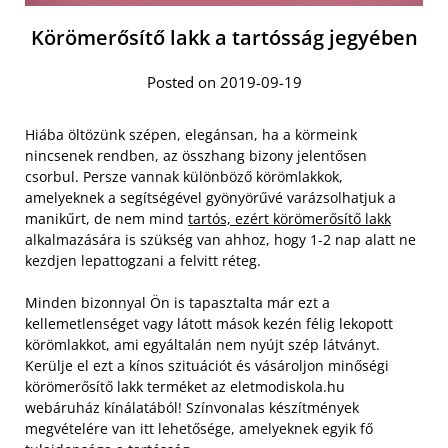
Körömerősítő lakk a tartósság jegyében
Posted on 2019-09-19
Hiába öltözünk szépen, elegánsan, ha a körmeink
nincsenek rendben, az összhang bizony jelentősen
csorbul. Persze vannak különböző körömlakkok,
amelyeknek a segítségével gyönyörűvé varázsolhatjuk a
manikűrt, de nem mind
tartós, ezért körömerősítő lakk
alkalmazására is szükség van ahhoz, hogy 1-2 nap alatt ne
kezdjen lepattogzani a felvitt réteg.
Minden bizonnyal Ön is tapasztalta már ezt a
kellemetlenséget vagy látott mások kezén félig lekopott
körömlakkot, ami egyáltalán nem nyújt szép látványt.
Kerülje el ezt a kínos szituációt és vásároljon minőségi
körömerősítő lakk terméket az eletmodiskola.hu
webáruház kínálatából! Színvonalas készítmények
megvételére van itt lehetősége, amelyeknek egyik fő