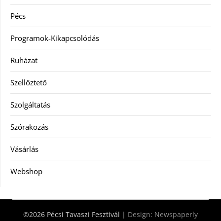
Pécs
Programok-Kikapcsolódás
Ruházat
Szellőztető
Szolgáltatás
Szórakozás
Vásárlás
Webshop
©2026 Pécsi Tavaszi Fesztivál
| Design:
Newspaperly