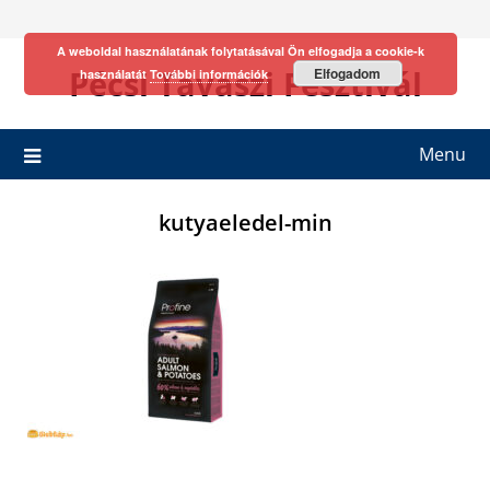
Skip
to
A weboldal használatának folytatásával Ön elfogadja a cookie-k
content
Pécsi Tavaszi Fesztivál
Elfogadom
használatát
További információk
Menu
kutyaeledel-min