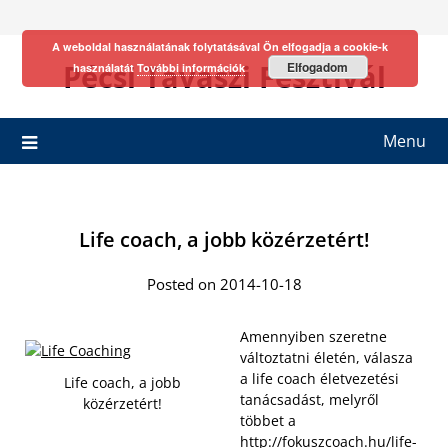
Skip
to
A weboldal használatának folytatásával Ön elfogadja a cookie-k
content
Pécsi Tavaszi Fesztivál
Elfogadom
használatát
További információk
Menu
Life coach, a jobb közérzetért!
Posted on 2014-10-18
Amennyiben szeretne
változtatni életén, válasza
a life coach életvezetési
Life coach, a jobb
tanácsadást, melyről
közérzetért!
többet a
http://fokuszcoach.hu/life-