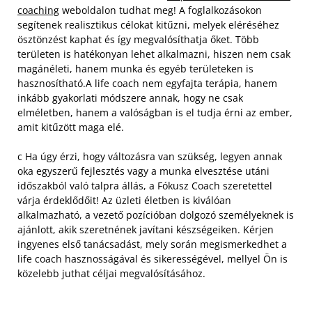
coaching
weboldalon tudhat meg! A foglalkozásokon
segítenek realisztikus célokat kitűzni, melyek eléréséhez
ösztönzést kaphat és így megvalósíthatja őket. Több
területen is hatékonyan lehet alkalmazni, hiszen nem csak
magánéleti, hanem munka és egyéb területeken is
hasznosítható.A life coach nem egyfajta terápia, hanem
inkább gyakorlati módszere annak, hogy ne csak
elméletben, hanem a valóságban is el tudja érni az ember,
amit kitűzött maga elé.
c Ha úgy érzi, hogy változásra van szükség, legyen annak
oka egyszerű fejlesztés vagy a munka elvesztése utáni
időszakból való talpra állás, a Fókusz Coach szeretettel
várja érdeklődőit! Az üzleti életben is kiválóan
alkalmazható, a vezető pozícióban dolgozó személyeknek is
ajánlott, akik szeretnének javítani készségeiken. Kérjen
ingyenes első tanácsadást, mely során megismerkedhet a
life coach hasznosságával és sikerességével, mellyel Ön is
közelebb juthat céljai megvalósításához.