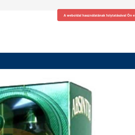
A weboldal használatának folytatásával Ön e