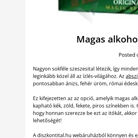
Magas alkoho
Posted 
Nagyon sokféle szeszesital létezik, így minden
leginkább közel áll az ízlés-világához. Az
abszi
pontosabban ánizs, fehér üröm, római édeskö
Ez kifejezetten az az opció, amelyik magas a
kapható kék, zöld, fekete, piros színekben i
hogy honnan szerezze be ezt az itókát, akkor
lehetőségét!
A diszkontital.hu webáruházból könnyen és e