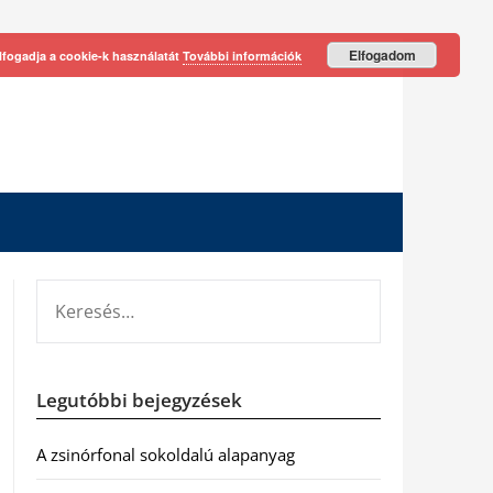
Elfogadom
lfogadja a cookie-k használatát
További információk
KERESÉS:
Legutóbbi bejegyzések
A zsinórfonal sokoldalú alapanyag