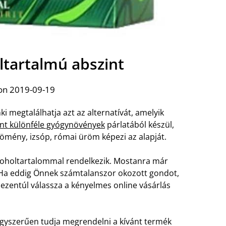
ltartalmú abszint
on 2019-09-19
ki megtalálhatja azt az alternatívát, amelyik
nt különféle gyógynövények
párlatából készül,
mény, izsóp, római üröm képezi az alapját.
lkoholtartalommal rendelkezik. Mostanra már
s. Ha eddig Önnek számtalanszor okozott gondot,
 ezentúl válassza a kényelmes online vásárlás
gyszerűen tudja megrendelni a kívánt termék