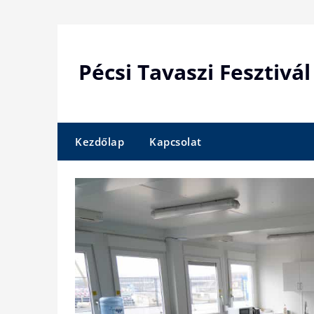
Skip
to
content
Pécsi Tavaszi Fesztivál
Kezdőlap
Kapcsolat