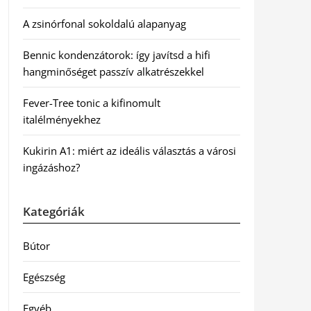
A zsinórfonal sokoldalú alapanyag
Bennic kondenzátorok: így javítsd a hifi
hangminőséget passzív alkatrészekkel
Fever-Tree tonic a kifinomult
italélményekhez
Kukirin A1: miért az ideális választás a városi
ingázáshoz?
Kategóriák
Bútor
Egészség
Egyéb