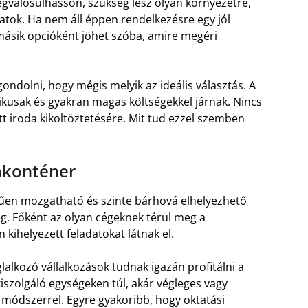
valósulhasson, szükség lesz olyan környezetre,
datok. Ha nem áll éppen rendelkezésre egy jól
másik opcióként
jöhet szóba, amire megéri
ndolni, hogy mégis melyik az ideális választás. A
kusak és gyakran magas költségekkel járnak. Nincs
t iroda kiköltöztetésére. Mit tud ezzel szemben
dakonténer
rűen mozgatható és szinte bárhová elhelyezhető
ég. Főként az olyan cégeknek térül meg a
 kihelyezett feladatokat látnak el.
glalkozó vállalkozások tudnak igazán profitálni a
szolgáló egységeken túl, akár végleges vagy
 módszerrel. Egyre gyakoribb, hogy oktatási