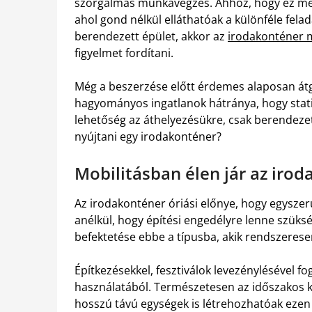
szorgalmas munkavégzés. Ahhoz, hogy ez meg
ahol gond nélkül elláthatóak a különféle fela
berendezett épület, akkor az
irodakonténer 
figyelmet fordítani.
Még a beszerzése előtt érdemes alaposan átgo
hagyományos ingatlanok hátránya, hogy stati
lehetőség az áthelyezésükre, csak berendezet
nyújtani egy irodakonténer?
Mobilitásban élen jár az iro
Az irodakonténer óriási előnye, hogy egysze
anélkül, hogy építési engedélyre lenne szüks
befektetése ebbe a típusba, akik rendszeresen
Építkezésekkel, fesztiválok levezénylésével fo
használatából. Természetesen az időszakos ki
hosszú távú egységek is létrehozhatóak ezen