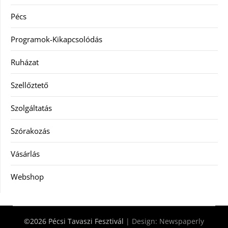
Pécs
Programok-Kikapcsolódás
Ruházat
Szellőztető
Szolgáltatás
Szórakozás
Vásárlás
Webshop
©2026 Pécsi Tavaszi Fesztivál
| Design:
Newspaperly