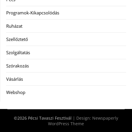
Programok-Kikapcsolódás
Ruházat
Szellőztető
Szolgáltatás
Szórakozás
Vásárlás
Webshop
©2026 Pécsi Tavaszi Fesztivál
| Design:
Newspaperly
WordPress Theme