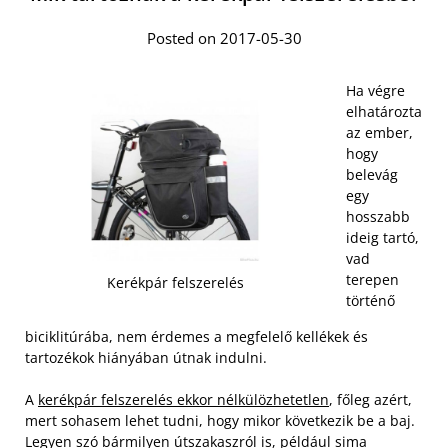
Posted on 2017-05-30
Ha végre
elhatározta
az ember,
hogy
belevág
egy
hosszabb
ideig tartó,
vad
terepen
Kerékpár felszerelés
történő
biciklitúrába, nem érdemes a megfelelő kellékek és
tartozékok hiányában útnak indulni.
A
kerékpár felszerelés ekkor nélkülözhetetlen
, főleg azért,
mert sohasem lehet tudni, hogy mikor következik be a baj.
Legyen szó bármilyen útszakaszról is, például sima