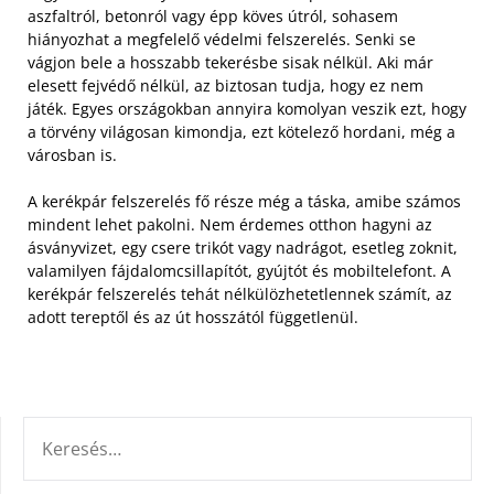
aszfaltról, betonról vagy épp köves útról, sohasem
hiányozhat a megfelelő védelmi felszerelés. Senki se
vágjon bele a hosszabb tekerésbe sisak nélkül.
Aki már
elesett fejvédő nélkül, az biztosan tudja, hogy ez nem
játék. Egyes országokban annyira komolyan veszik ezt, hogy
a törvény világosan kimondja, ezt kötelező hordani, még a
városban is.
A kerékpár felszerelés fő része még a táska, amibe számos
mindent lehet pakolni. Nem érdemes otthon hagyni az
ásványvizet, egy csere trikót vagy nadrágot, esetleg zoknit,
valamilyen fájdalomcsillapítót, gyújtót és mobiltelefont. A
kerékpár felszerelés tehát nélkülözhetetlennek számít, az
adott tereptől és az út hosszától függetlenül.
KERESÉS: