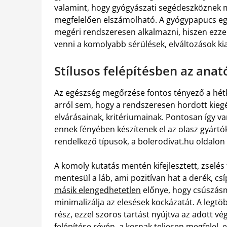
valamint, hogy gyógyászati segédeszköznek 
megfelelően elszámolható. A gyógypapucs eg
megéri rendszeresen alkalmazni, hiszen ezzel
venni a komolyabb sérülések, elváltozások ki
Stílusos felépítésben az ana
Az egészség megőrzése fontos tényező a hé
arról sem, hogy a rendszeresen hordott kieg
elvárásainak, kritériumainak. Pontosan így 
ennek fényében készítenek el az olasz gyártó
rendelkező típusok, a bolerodivat.hu oldalon 
A komoly kutatás mentén kifejlesztett, zselés
mentesül a láb, ami pozitívan hat a derék, csí
másik elengedhetetlen
előnye, hogy csúszásm
minimalizálja az elesések kockázatát. A legtö
rész, ezzel szoros tartást nyújtva az adott v
felépítése révén, a kornak teljesen megfelel, 