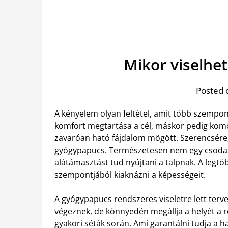
Mikor viselhe
Posted 
A kényelem olyan feltétel, amit több szempo
komfort megtartása a cél, máskor pedig kom
zavaróan ható fájdalom mögött. Szerencsér
gyógypapucs
. Természetesen nem egy csodasz
alátámasztást tud nyújtani a talpnak. A leg
szempontjából kiaknázni a képességeit.
A gyógypapucs rendszeres viseletre lett terv
végeznek, de könnyedén megállja a helyét a re
gyakori séták során. Ami garantálni tudja a ha