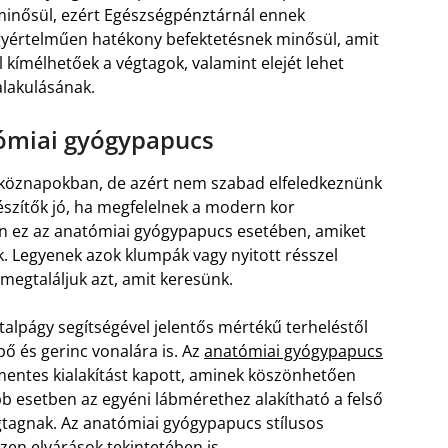
minősül, ezért Egészségpénztárnál ennek
yértelműen hatékony befektetésnek minősül, amit
 kímélhetőek a végtagok, valamint elejét lehet
alakulásának.
tómiai gyógypapucs
tköznapokban, de azért nem szabad elfeledkeznünk
észítők jó, ha megfelelnek a modern kor
van ez az anatómiai gyógypapucs esetében, amiket
k. Legyenek azok klumpák vagy nyitott résszel
megtaláljuk azt, amit keresünk.
 talpágy segítségével jelentős mértékű terheléstől
pő és gerinc vonalára is. Az
anatómiai gyógypapucs
entes kialakítást kapott, aminek köszönhetően
bb esetben az egyéni lábmérethez alakítható a felső
égtagnak. Az anatómiai gyógypapucs stílusos
ezen elvárások tekintetében is.