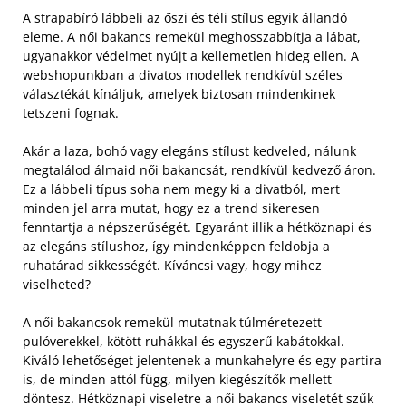
A strapabíró lábbeli az őszi és téli stílus egyik állandó
eleme. A
női bakancs remekül meghosszabbítja
a lábat,
ugyanakkor védelmet nyújt a kellemetlen hideg ellen. A
webshopunkban a divatos modellek rendkívül széles
választékát kínáljuk, amelyek biztosan mindenkinek
tetszeni fognak.
Akár a laza, bohó vagy elegáns stílust kedveled, nálunk
megtalálod álmaid női bakancsát, rendkívül kedvező áron.
Ez a lábbeli típus soha nem megy ki a divatból, mert
minden jel arra mutat, hogy ez a trend sikeresen
fenntartja a népszerűségét.
Egyaránt illik a hétköznapi és
az elegáns stílushoz, így mindenképpen feldobja a
ruhatárad sikkességét. Kíváncsi vagy, hogy mihez
viselheted?
A női bakancsok remekül mutatnak túlméretezett
pulóverekkel, kötött ruhákkal és egyszerű kabátokkal.
Kiváló lehetőséget jelentenek a munkahelyre és egy partira
is, de minden attól függ, milyen kiegészítők mellett
döntesz. Hétköznapi viseletre a női bakancs viseletét szűk