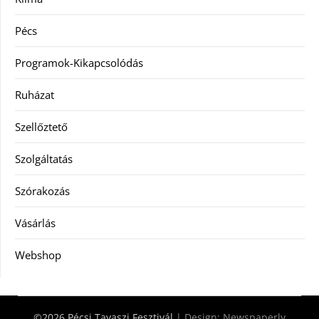
Pécs
Programok-Kikapcsolódás
Ruházat
Szellőztető
Szolgáltatás
Szórakozás
Vásárlás
Webshop
©2026 Pécsi Tavaszi Fesztivál
| Design:
Newspaperly