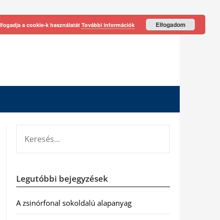
Elfogadom
lfogadja a cookie-k használatát
További információk
KERESÉS:
Legutóbbi bejegyzések
A zsinórfonal sokoldalú alapanyag