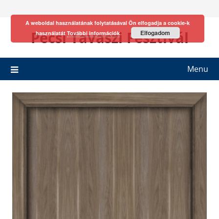
Skip
to
A weboldal használatának folytatásával Ön elfogadja a cookie-k
content
Pécsi Tavaszi Fesztivál
Elfogadom
használatát
További információk
Menu