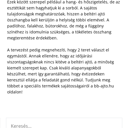
Ezek között szerepel például a hang- és hőszigetelés, de az
esztétikát sem hagyhatjuk ki a sorból. A sajátos
tulajdonságok meghatározóak, hiszen a beltéri ajtó
összhangba kell kerüljön a helyiség többi elemével. A
padlóhoz, falakhoz, bútorokhoz, de még a függöny
színéhez is idomulnia szükséges, a tökéletes összhang
megteremtése érdekében.
A tervezést pedig megnehezíti, hogy 2 teret választ el
egymástól. Annak ellenére, hogy az időjárási
viszontagságoknak nincs kitéve a beltéri ajtó, a minőség
kiemelt szerepet kap. Csak kiváló alapanyagokból
készülhet, mert így garantálható, hogy évtizedeken
keresztül ellátja a feladatát gond nélkül. Tudjunk meg
többet a speciális termékek sajátosságairól a bb-ajto.hu
oldalon!
KERESÉS: