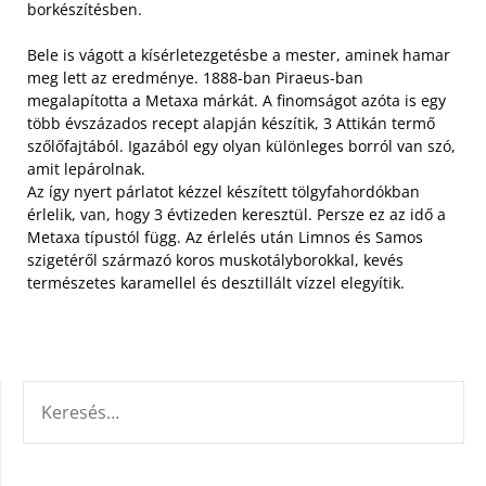
borkészítésben.
Bele is vágott a kísérletezgetésbe a mester, aminek hamar
meg lett az eredménye. 1888-ban Piraeus-ban
megalapította a Metaxa márkát. A finomságot azóta is egy
több évszázados recept alapján készítik, 3 Attikán termő
szőlőfajtából. Igazából egy olyan különleges borról van szó,
amit lepárolnak.
Az így nyert párlatot kézzel készített tölgyfahordókban
érlelik, van, hogy 3 évtizeden keresztül. Persze ez az idő a
Metaxa típustól függ. Az érlelés után Limnos és Samos
szigetéről származó koros muskotályborokkal, kevés
természetes karamellel és desztillált vízzel elegyítik.
KERESÉS: