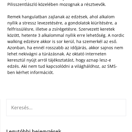
Pilisszentlászló közelében mozognak a résztvevők.
Remek hangulatban zajlanak az edzések, ahol alkalom
nyílik a stressz levezetésére, a gondolatok kiürítésére, a
felfrissülésre, illetve a zsírégetésre. Szervezett keretek
között, hetente 3 alkalommal nyílik erre lehetőség. A nordic
walking edzésre akkor is sor kerül, ha szemerkél az eső.
Azonban, ha ennél rosszabb az időjárás, akkor sajnos nem
lehet nekivágni a túrázásnak. Az oktató interneten
keresztül nyújt arról tájékoztatást, hogy aznap lesz-e
edzés. Aki nem tud kapcsolódni a világhálóhoz, az SMS-
ben kérhet információt.
KERESÉS:
Legutóbbi bejegyzések