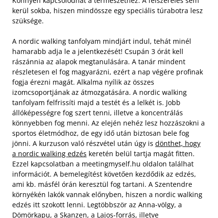
Könnyen kapcsolódhat a természethez. A felszerelés sem
kerül sokba, hiszen mindössze egy speciális túrabotra lesz
szüksége.
A nordic walking tanfolyam mindjárt indul, tehát minél
hamarabb adja le a jelentkezését! Csupán 3 órát kell
rászánnia az alapok megtanulására. A tanár mindent
részletesen el fog magyarázni, ezért a nap végére profinak
fogja érezni magát. Alkalma nyílik az összes
izomcsoportjának az átmozgatására. A nordic walking
tanfolyam felfrissíti majd a testét és a lelkét is.
Jobb
állóképességre fog szert tenni, illetve a koncentrálás
könnyebben fog menni. Az elején nehéz lesz hozzászokni a
sportos életmódhoz, de egy idő után biztosan bele fog
jönni. A kurzuson való részvétel után úgy is
dönthet, hogy
a nordic walking edzés
keretén belül tartja magát fitten.
Ezzel kapcsolatban a meetingmyself.hu oldalon találhat
információt. A bemelegítést követően kezdődik az edzés,
ami kb. másfél órán keresztül fog tartani. A Szentendre
környékén lakók vannak előnyben, hiszen a nordic walking
edzés itt szokott lenni. Legtöbbször az Anna-völgy, a
Dömörkapu, a Skanzen, a Lajos-forrás, illetve