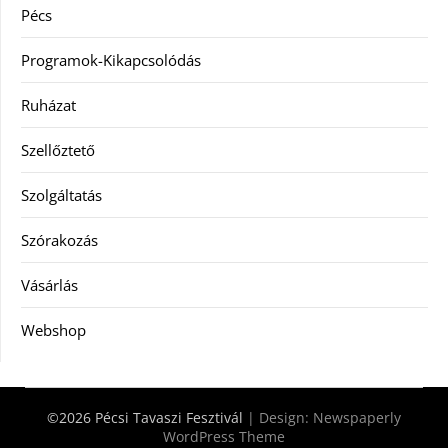
Pécs
Programok-Kikapcsolódás
Ruházat
Szellőztető
Szolgáltatás
Szórakozás
Vásárlás
Webshop
©2026 Pécsi Tavaszi Fesztivál
| Design:
Newspaperly
WordPress Theme