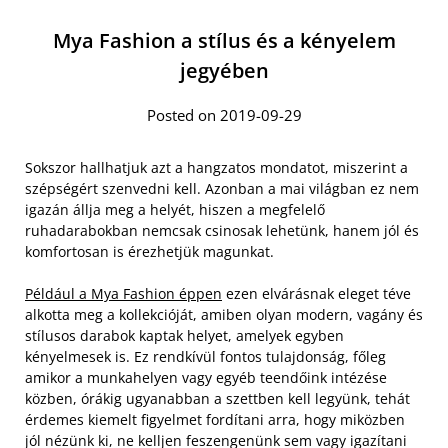
Mya Fashion a stílus és a kényelem
jegyében
Posted on 2019-09-29
Sokszor hallhatjuk azt a hangzatos mondatot, miszerint a
szépségért szenvedni kell. Azonban a mai világban ez nem
igazán állja meg a helyét, hiszen a megfelelő
ruhadarabokban nemcsak csinosak lehetünk, hanem jól és
komfortosan is érezhetjük magunkat.
Például a Mya Fashion éppen
ezen elvárásnak eleget téve
alkotta meg a kollekcióját, amiben olyan modern, vagány és
stílusos darabok kaptak helyet, amelyek egyben
kényelmesek is. Ez rendkívül fontos tulajdonság, főleg
amikor a munkahelyen vagy egyéb teendőink intézése
közben, órákig ugyanabban a szettben kell legyünk, tehát
érdemes kiemelt figyelmet fordítani arra, hogy miközben
jól nézünk ki, ne kelljen feszengenünk sem vagy igazítani