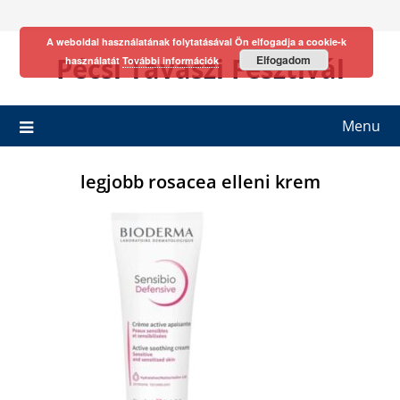
Skip
to
A weboldal használatának folytatásával Ön elfogadja a cookie-k
content
Pécsi Tavaszi Fesztivál
Elfogadom
használatát
További információk
Menu
legjobb rosacea elleni krem