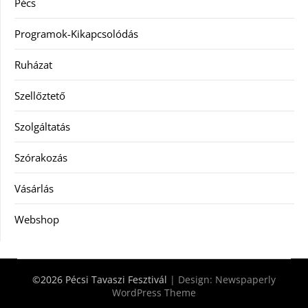
Pécs
Programok-Kikapcsolódás
Ruházat
Szellőztető
Szolgáltatás
Szórakozás
Vásárlás
Webshop
©2026 Pécsi Tavaszi Fesztivál
| Design:
Newspaperly
WordPress Theme