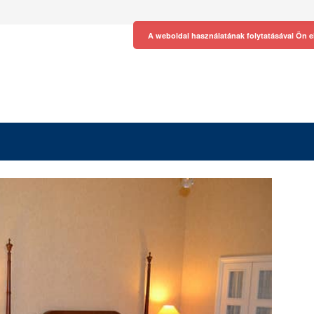
A weboldal használatának folytatásával Ön e