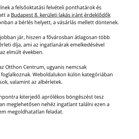
nek a felsőoktatási felvételi ponthatárok és
att a
Budapest 8. kerületi lakás iránt érdeklődők
ban a bérlés helyett, a vásárlás mellett döntenek.
jobban jár, hiszen a fővárosban átlagosan több
rleti díja, ami az ingatlanárak emelkedésével
az elmúlt években.
t az Otthon Centrum, ugyanis nemcsak
is foglalkoznak. Weboldalukon külön kategóriában
sok, valamint az albérletek.
mpontra kiterjedő aprólékos böngészést tesz
ban meglehetősen nehéz ingatlant találni ezen a
em megoldhatatlan feladat.