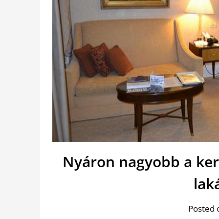
Nyáron nagyobb a kere
lak
Posted 