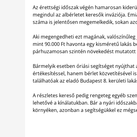
Az érettségi időszak végén hamarosan kiderül
megindul az albérletet keresők inváziója. Emi
száma is jelentősen megemelkedik, sokan azon
Aki megengedheti ezt magának, valószínűleg 
mint 90.000 Ft havonta egy kisméretű lakás bé
párhuzamosan szintén növekedést mutatott 
Bármelyik esetben óriási segítséget nyújtha
értékesítéssel, hanem bérlet közvetítésével 
találhatóak az eladó Budapest 8. kerületi laká
A részletes kereső pedig rengeteg egyéb sze
lehetővé a kínálatukban. Bár a nyári időszak
környéken, azonban a segítségükkel ez mégs