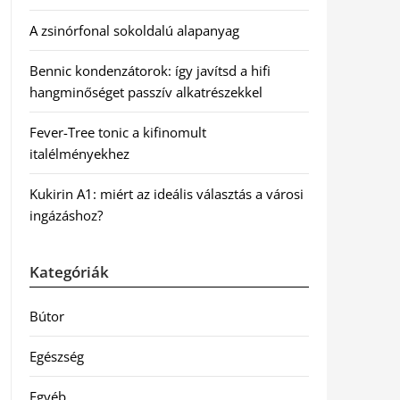
A zsinórfonal sokoldalú alapanyag
Bennic kondenzátorok: így javítsd a hifi
hangminőséget passzív alkatrészekkel
Fever-Tree tonic a kifinomult
italélményekhez
Kukirin A1: miért az ideális választás a városi
ingázáshoz?
Kategóriák
Bútor
Egészség
Egyéb