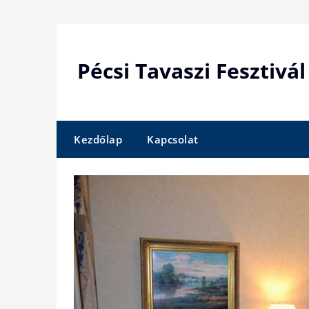
Skip
to
content
Pécsi Tavaszi Fesztivál
Kezdőlap
Kapcsolat