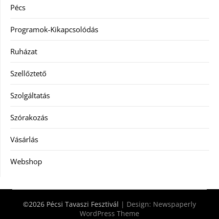
Pécs
Programok-Kikapcsolódás
Ruházat
Szellőztető
Szolgáltatás
Szórakozás
Vásárlás
Webshop
©2026 Pécsi Tavaszi Fesztivál
| Design:
Newspaperly
WordPress Theme