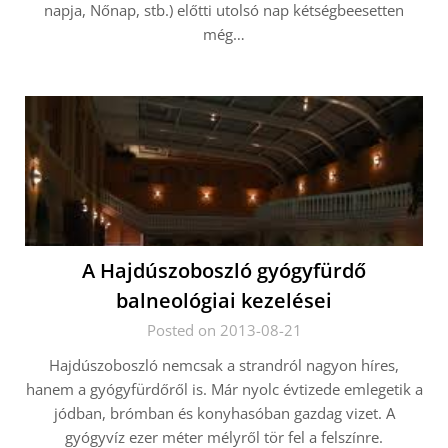
napja, Nőnap, stb.) előtti utolsó nap kétségbeesetten
még…
A Hajdúszoboszló gyógyfürdő
balneológiai kezelései
Posted on 2013-08-21
Hajdúszoboszló nemcsak a strandról nagyon híres,
hanem a gyógyfürdőről is. Már nyolc évtizede emlegetik a
jódban, brómban és konyhasóban gazdag vizet. A
gyógyvíz ezer méter mélyről tör fel a felszínre.