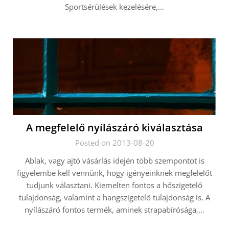
Sportsérülések kezelésére,…
A megfelelő nyílászáró kiválasztása
Posted on 2013-08-20
Ablak, vagy ajtó vásárlás idején több szempontot is
figyelembe kell vennünk, hogy igényeinknek megfelelőt
tudjunk választani. Kiemelten fontos a hőszigetelő
tulajdonság, valamint a hangszigetelő tulajdonság is. A
nyílászáró fontos termék, aminek strapabírósága,…