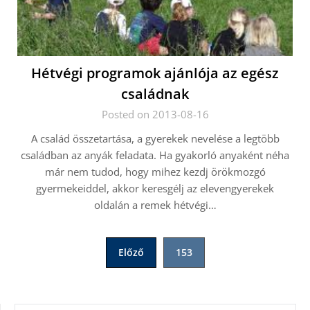
Hétvégi programok ajánlója az egész
családnak
Posted on 2013-08-16
A család összetartása, a gyerekek nevelése a legtöbb
családban az anyák feladata. Ha gyakorló anyaként néha
már nem tudod, hogy mihez kezdj örökmozgó
gyermekeiddel, akkor keresgélj az elevengyerekek
oldalán a remek hétvégi…
Bejegyzések
Előző
153
lapozása