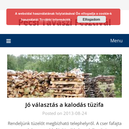
Skip
to
A weboldal használatának folytatásával Ön elfogadja a cookie-k
content
Pécsi Tavaszi Fesztivál
Elfogadom
használatát
További információk
Menu
Jó választás a kalodás tüzifa
Posted on 2013-08-24
Rendeljünk tüzelőt megbízható telephelyről. A cser fafajta