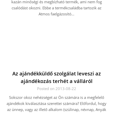
kazán minőségi és megbízható termék, ami nem fog
csalódást okozni. Ebbe a termékcsaládba tartozik az
Atmos faelgázosító…
Az ajándékküldő szolgálat leveszi az
ajándékozás terhét a válláról
Posted on 2013-08-22
Sokszor okoz nehézséget az Ön számára is a megfelelő
ajándékok kiválasztása szerettei számára? Előfordul, hogy
az ünnep, vagy az illető alkalom (szülinap, névnap, Anyák