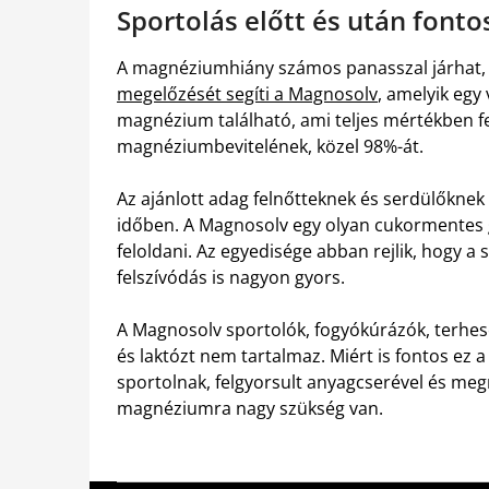
Sportolás előtt és után font
A magnéziumhiány számos panasszal járhat, fő
megelőzését segíti a Magnosolv
, amelyik egy
magnézium található, ami teljes mértékben fed
magnéziumbevitelének, közel 98%-át.
Az ajánlott adag felnőtteknek és serdülőknek 
időben. A Magnosolv egy olyan cukormentes 
feloldani. Az egyedisége abban rejlik, hogy a s
felszívódás is nagyon gyors.
A Magnosolv sportolók, fogyókúrázók, terhese
és laktózt nem tartalmaz. Miért is fontos ez
sportolnak, felgyorsult anyagcserével és me
magnéziumra nagy szükség van.