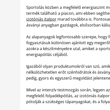
Sportolás közben a megfelelő energiaszint 
termék található a piacon, ami ebben segíthe
izotóniás italpor
marad továbbra is. Pontosan
ásványi anyagban gazdagok, elsősorban káli
Az alapanyagok legfontosabb szerepe, hogy fo
fogyasztásuk különösen ajánlott egy megerőlt
azokra a készítményekre utal, amiket a sport
energiapótlás céljából.
Igazából olyan produktumokról van szó, amik 
nélkülözhetetlen erőt szénhidrátok és ásvány
pedig, gyors és egyszerű megoldást jelentenek
Mivel az intenzív testmozgás során, legyen a
megfelelő folyadékpótlás, az izotóniás italp
pótolják a szükséges tápanyagokat, és a foly