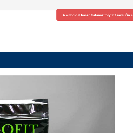
A weboldal használatának folytatásával Ön e