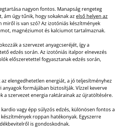
megtartása nagyon fontos. Manapság rengeteg
t, ám úgy tűnik, hogy sokaknak az
első helyen az
 miről is van szó? Az izotóniás készítmények
umot, magnéziumot és kalciumot tartalmaznak.
kozzák a szervezet anyagcseréjét, így a
ető edzés során. Az izotóniás italpor elnevezés
olók előszeretettel fogyasztanak edzés során,
az elengedhetetlen energiát, a jó teljesítményhez
i anyagok formájában biztosítják. Vízzel keverve
 a szervezet energia raktárainak az újratöltésére.
z kardio vagy épp súlyzós edzés, különösen fontos a
or készítmények roppan hatékonyak. Egyszerre
adékbevitelről is gondoskodnak.