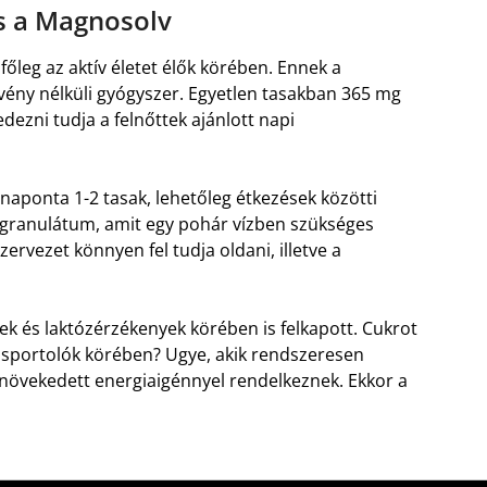
os a Magnosolv
leg az aktív életet élők körében. Ennek a
 vény nélküli gyógyszer. Egyetlen tasakban 365 mg
ezni tudja a felnőttek ajánlott napi
naponta 1-2 tasak, lehetőleg étkezések közötti
granulátum, amit egy pohár vízben szükséges
zervezet könnyen fel tudja oldani, illetve a
k és laktózérzékenyek körében is felkapott. Cukrot
 a sportolók körében? Ugye, akik rendszeresen
gnövekedett energiaigénnyel rendelkeznek. Ekkor a