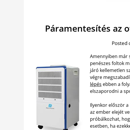
Páramentesítés az o
Posted 
Amennyiben már s
penészes foltok m
járó kellemetlen s
végre megszabadít
lépés
ebben a foly
elszaporodni a sp
Ilyenkor először a
az ember elejét v
próbálkozhat, hog
esetben, ha ezekke