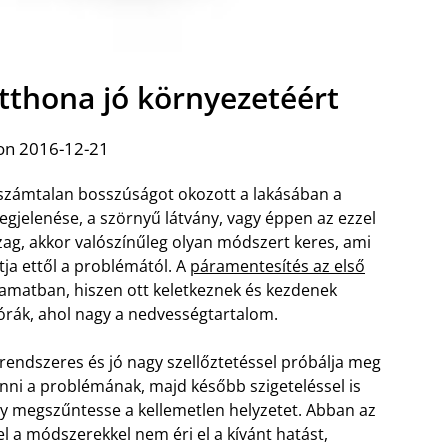
tthona jó környezetéért
on 2016-12-21
zámtalan bosszúságot okozott a lakásában a
egjelenése, a szörnyű látvány, vagy éppen az ezzel
zag, akkor valószínűleg olyan módszert keres, ami
ja ettől a problémától. A
páramentesítés az első
amatban, hiszen ott keletkeznek és kezdenek
órák, ahol nagy a nedvességtartalom.
 rendszeres és jó nagy szellőztetéssel próbálja meg
enni a problémának, majd később szigeteléssel is
y megszűntesse a kellemetlen helyzetet. Abban az
l a módszerekkel nem éri el a kívánt hatást,