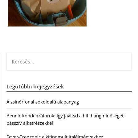
KERESÉS:
Legutóbbi bejegyzések
A zsinórfonal sokoldalú alapanyag
Bennic kondenzátorok: így javítsd a hifi hangminőséget
passzív alkatrészekkel
Fever-Tree tonic a kifinomult italélményekhez