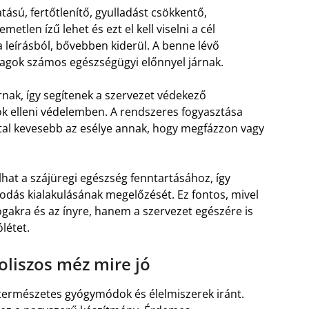
ású, fertőtlenítő, gyulladást csökkentő,
etlen ízű lehet és ezt el kell viselni a cél
 leírásból, bővebben kiderül. A benne lévő
yagok számos egészségügyi előnnyel járnak.
rnak, így segítenek a szervezet védekező
k elleni védelemben. A rendszeres fogyasztása
tal kevesebb az esélye annak, hogy megfázzon vagy
lhat a szájüregi egészség fenntartásához, így
sodás kialakulásának megelőzését. Ez fontos, mivel
gakra és az ínyre, hanem a szervezet egészére is
létet.
oliszos méz mire jó
természetes gyógymódok és élelmiszerek iránt.