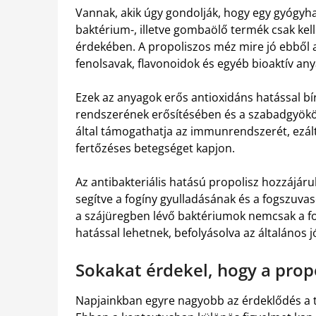
Vannak, akik úgy gondolják, hogy egy gyógyhat
baktérium-, illetve gombaölő termék csak kellem
érdekében. A propoliszos méz mire jó ebből a
fenolsavak, flavonoidok és egyéb bioaktív an
Ezek az anyagok erős antioxidáns hatással bí
rendszerének erősítésében és a szabadgyökö
által támogathatja az immunrendszerét, ezál
fertőzéses betegséget kapjon.
Az antibakteriális hatású propolisz hozzájáru
segítve a fogíny gyulladásának és a fogszuva
a szájüregben lévő baktériumok nemcsak a fo
hatással lehetnek, befolyásolva az általános jó
Sokakat érdekel, hogy a prop
Napjainkban egyre nagyobb az érdeklődés a 