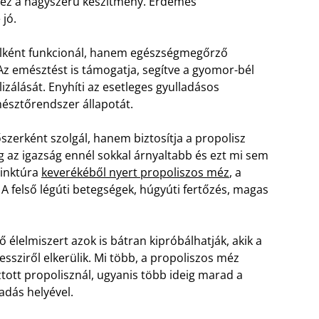
 ez a nagyszerű készítmény. Érdemes
jó.
elként funkcionál, hanem egészségmegőrző
Az emésztést is támogatja, segítve a gyomor-bél
zálását. Enyhíti az esetleges gyulladásos
mésztőrendszer állapotát.
zerként szolgál, hanem biztosítja a propolisz
 az igazság ennél sokkal árnyaltabb és ezt mi sem
tinktúra
keverékéből nyert propoliszos méz
, a
A felső légúti betegségek, húgyúti fertőzés, magas
 élelmiszert azok is bátran kipróbálhatják, akik a
essziről elkerülik. Mi több, a propoliszos méz
ott propolisznál, ugyanis több ideig marad a
adás helyével.