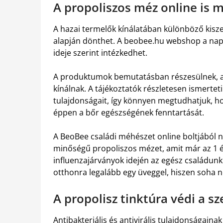
A propoliszos méz online is 
A hazai termelők kínálatában különböző kisze
alapján dönthet. A beobee.hu webshop a nap 
ideje szerint intézkedhet.
A produktumok bemutatásban részesülnek, am
kínálnak. A tájékoztatók részletesen ismertet
tulajdonságait, így könnyen megtudhatjuk, 
éppen a bőr egészségének fenntartását.
A BeoBee családi méhészet online boltjából n
minőségű propoliszos mézet, amit már az 1 év
influenzajárványok idején az egész családunk
otthonra legalább egy üveggel, hiszen soha n
A propolisz tinktúra védi a s
Antibakteriális és antivirális tulajdonságai