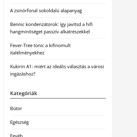
A zsinórfonal sokoldalú alapanyag
Bennic kondenzátorok: így javítsd a hifi
hangminőséget passzív alkatrészekkel
Fever-Tree tonic a kifinomult
italélményekhez
Kukirin A1: miért az ideális választás a városi
ingázáshoz?
Kategóriák
Bútor
Egészség
Egyéb