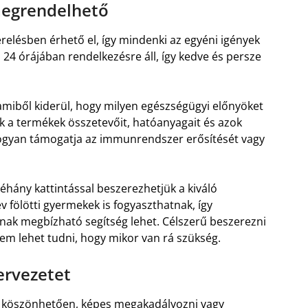
megrendelhető
relésben érhető el, így mindenki az egyéni igények
24 órájában rendelkezésre áll, így kedve és persze
iből kiderül, hogy milyen egészségügyi előnyöket
ik a termékek összetevőit, hatóanyagait és azok
hogyan támogatja az immunrendszer erősítését vagy
éhány kattintással beszerezhetjük a kiváló
 fölötti gyermekek is fogyaszthatnak, így
nak megbízható segítség lehet. Célszerű beszerezni
em lehet tudni, hogy mikor van rá szükség.
zervezetet
nak köszönhetően, képes megakadályozni vagy