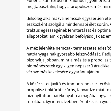
Ebben a kontextusban különös figyelmet kap
megtapasztalni, hogy a propoliszos méz mire 
Belsőleg alkalmazva nemcsak egyszerűen ét
eszközként szolgál a mindennapi élet során. 
traktus egészségének fenntartását és optimali
állapotokat, amik gyakran befolyásolják az e
A méz jelenléte nemcsak természetes édesítős
hatóanyagainak gyorsabb felszívódását. Pedig
bizonyítja jobban, mint a méz és a propolisz 
bioméhészetek egyik igen népszerű árucikke. 
vérnyomás kezelésére egyaránt ajánlott.
A közérzetet javító és immunrendszert erősítő
propolisz tinktúrát szúrós, fanyar íze miatt m
bizonyítottan hatékonyabb a magába fogyaszt
torokban, így intenzívebben érintkezik a gyull