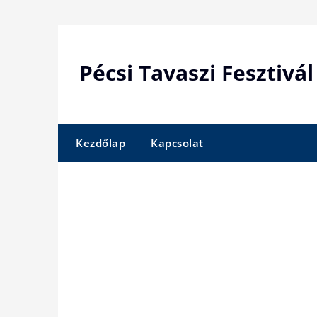
Skip
to
content
Pécsi Tavaszi Fesztivál
Kezdőlap
Kapcsolat