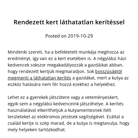
Rendezett kert láthatatlan kerítéssel
Posted on 2019-10-29
Mindenki szereti, ha a befektetett munkája meghozza az
eredményt, így van ez a kert esetében is. A négylábú házi
kedvencek sokszor megakadályozzák a gazdáikat abban,
hogy rendezett kertjük megmaradjon. Sok
bosszúságtól
megmenti a láthatatlan kerítés
a gazdákat, mert a kutya az
eszköz hatására nem fér hozzá ezekhez a helyekhez.
Lehet ez a gyerekek játszótere vagy a veteményeskert,
egyik sem a négylábú kedvenceink játszóhelye. A kerítés
használatával elkeríthetjük a kutyamentesnek ítélt
területeket az elektromos jelzések segítségével. Ezáltal a
család kertje is szép marad, de a kutya is megtanulja, hogy
mely helyeken tartózkodhat.