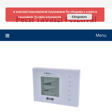
Skip
to
A weboldal használatának folytatásával Ön elfogadja a cookie-k
content
Pécsi Tavaszi Fesztivál
Elfogadom
használatát
További információk
Menu