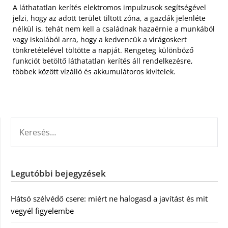
A láthatatlan kerítés elektromos impulzusok segítségével
jelzi, hogy az adott terület tiltott zóna, a gazdák jelenléte
nélkül is, tehát nem kell a családnak hazaérnie a munkából
vagy iskolából arra, hogy a kedvencük a virágoskert
tönkretételével töltötte a napját. Rengeteg különböző
funkciót betöltő láthatatlan kerítés áll rendelkezésre,
többek között vízálló és akkumulátoros kivitelek.
KERESÉS:
Legutóbbi bejegyzések
Hátsó szélvédő csere: miért ne halogasd a javítást és mit
vegyél figyelembe