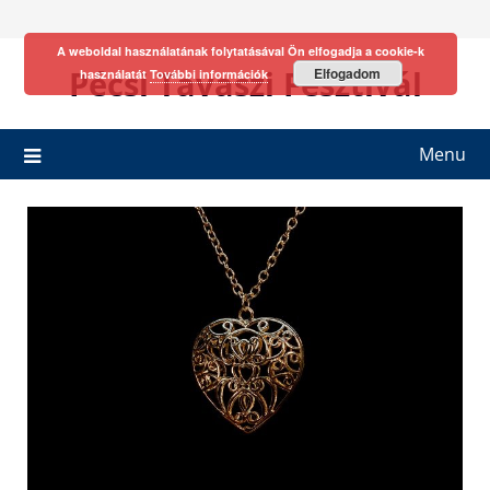
Skip
to
A weboldal használatának folytatásával Ön elfogadja a cookie-k
content
Pécsi Tavaszi Fesztivál
Elfogadom
használatát
További információk
Menu