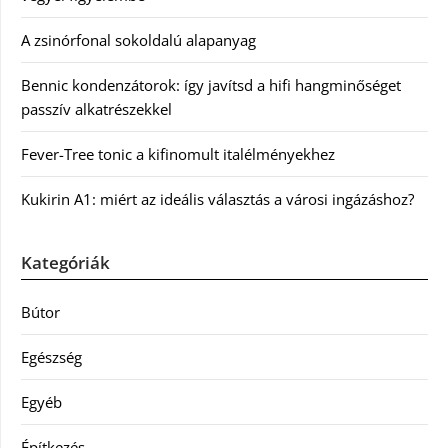
A zsinórfonal sokoldalú alapanyag
Bennic kondenzátorok: így javítsd a hifi hangminőséget
passzív alkatrészekkel
Fever-Tree tonic a kifinomult italélményekhez
Kukirin A1: miért az ideális választás a városi ingázáshoz?
Kategóriák
Bútor
Egészség
Egyéb
Építkezés