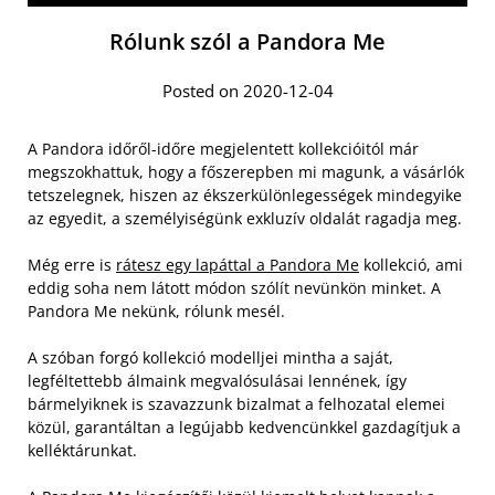
Rólunk szól a Pandora Me
Posted on 2020-12-04
A Pandora időről-időre megjelentett kollekcióitól már
megszokhattuk, hogy a főszerepben mi magunk, a vásárlók
tetszelegnek, hiszen az ékszerkülönlegességek mindegyike
az egyedit, a személyiségünk exkluzív oldalát ragadja meg.
Még erre is
rátesz egy lapáttal a Pandora Me
kollekció, ami
eddig soha nem látott módon szólít nevünkön minket. A
Pandora Me nekünk, rólunk mesél.
A szóban forgó kollekció modelljei mintha a saját,
legféltettebb álmaink megvalósulásai lennének, így
bármelyiknek is szavazzunk bizalmat a felhozatal elemei
közül, garantáltan a legújabb kedvencünkkel gazdagítjuk a
kelléktárunkat.