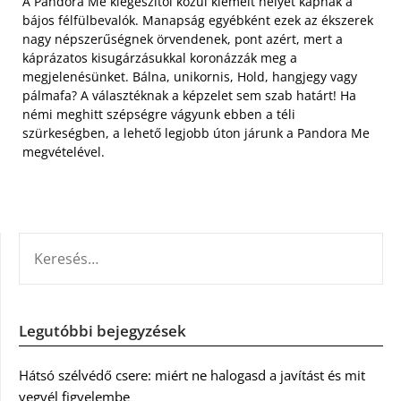
A Pandora Me kiegészítői közül kiemelt helyet kapnak a
bájos félfülbevalók. Manapság egyébként ezek az ékszerek
nagy népszerűségnek örvendenek, pont azért, mert a
káprázatos kisugárzásukkal koronázzák meg a
megjelenésünket. Bálna, unikornis, Hold, hangjegy vagy
pálmafa? A választéknak a képzelet sem szab határt! Ha
némi meghitt szépségre vágyunk ebben a téli
szürkeségben, a lehető legjobb úton járunk a Pandora Me
megvételével.
KERESÉS:
Legutóbbi bejegyzések
Hátsó szélvédő csere: miért ne halogasd a javítást és mit
vegyél figyelembe