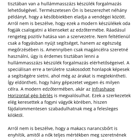
tisztában van a hullámmasszázs készülék forgalmazás
lehetőségével. Természetesen Ön is beszerezhet néhány
példányt, hogy a későbbiekben eladja a vendégei között.
Arról nem is beszélve, hogy ezek a modern készülékek oda
fogják csalogatni a klienseket az edzőtermébe. Ráadásul
rengeteg pozitív hatása van a szervezetre. Nem feltétlenül
csak a fogyásban nyújt segítséget, hanem az egészség
megőrzésében is. Amennyiben csak magáncélra szeretné
használni, úgy is érdemes tisztában lenni a
hullámmasszázs készülék forgalmazás elérhetőségeivel.
A
speciálisan erre a területre szakosodott honlapok képesek
a segítségére sietni, ahol még az árakat is megtekintheti.
Így eldöntheti, hogy hány gépezetet vegyen és milyen
célra. A modern edzőtermében, akár az
Infrashape
Horizontal gép bérlés
is megvalósulhat. Ezek a szerkezetek
elég keresettek a fogyni vágyók körében, hiszen
fájdalommentesen szabadulhatnak meg a felesleges
kilóktól.
Arról nem is beszélve, hogy a makacs narancsbőrt is
enyhítik, amitől a nők teljes mértékben meg szeretnének