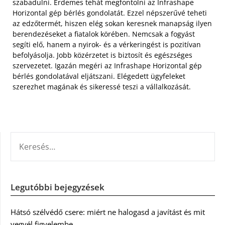
szabadulni. Érdemes tehát megfontolni az Infrashape
Horizontal gép bérlés gondolatát. Ezzel népszerűvé teheti
az edzőtermét, hiszen elég sokan keresnek manapság ilyen
berendezéseket a fiatalok körében. Nemcsak a fogyást
segíti elő, hanem a nyirok- és a vérkeringést is pozitívan
befolyásolja. Jobb közérzetet is biztosít és egészséges
szervezetet. Igazán megéri az Infrashape Horizontal gép
bérlés gondolatával eljátszani. Elégedett ügyfeleket
szerezhet magának és sikeressé teszi a vállalkozását.
KERESÉS:
Legutóbbi bejegyzések
Hátsó szélvédő csere: miért ne halogasd a javítást és mit
vegyél figyelembe