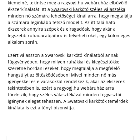
kiemelné, tekintse meg a ragyogj.hu webáruház elbűvölő
ékszerkínálatát! Itt a
Swarovski karkötő széles választéka
minden nő számára lehetőséget kínál arra, hogy megtalálja
a számára leginkább tetsző modellt. Az itt található
ékszerek annyira szépek és elragadóak, hogy akár a
legszebb ruhadarabjaihoz is felveheti őket, egy különleges
alkalom során.
Ezért válasszon a Swarovski karkötő kínálatból annak
függvényében, hogy milyen ruhákkal és kiegészítőkkel
szeretné hordani ezeket, hogy megtalálja a megfelelő
hangsúlyt az öltözködésében! Mivel minden nő más
igényekkel és elvárásokkal rendelkezik, akár az ékszerek
tekintetében is, ezért a ragyogj.hu webáruház arra
törekszik, hogy széles választékával minden fogyasztói
igénynek eleget tehessen. A Swatovski karkötők temérdek
kínálata is ezt a tényt bizonyítja.
KERESÉS: