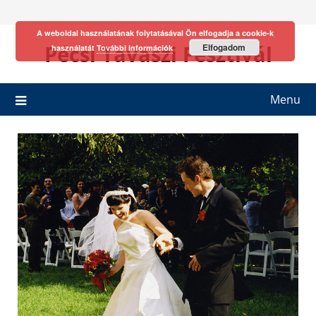
Skip
to
A weboldal használatának folytatásával Ön elfogadja a cookie-k
content
Pécsi Tavaszi Fesztivál
Elfogadom
használatát
További információk
Menu