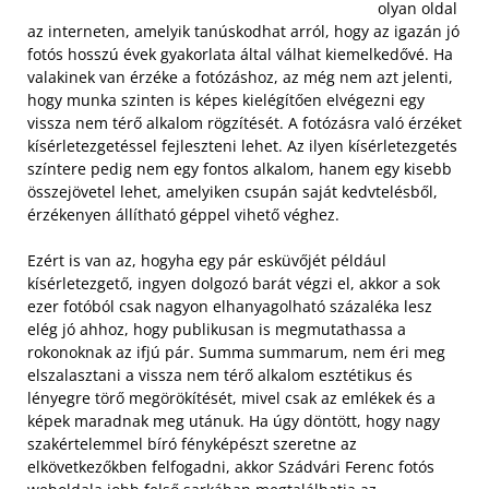
olyan oldal
az interneten, amelyik tanúskodhat arról, hogy az igazán jó
fotós hosszú évek gyakorlata által válhat kiemelkedővé. Ha
valakinek van érzéke a fotózáshoz, az még nem azt jelenti,
hogy munka szinten is képes kielégítően elvégezni egy
vissza nem térő alkalom rögzítését. A fotózásra való érzéket
kísérletezgetéssel fejleszteni lehet. Az ilyen kísérletezgetés
színtere pedig nem egy fontos alkalom, hanem egy kisebb
összejövetel lehet, amelyiken csupán saját kedvtelésből,
érzékenyen állítható géppel vihető véghez.
Ezért is van az, hogyha egy pár esküvőjét például
kísérletezgető, ingyen dolgozó barát végzi el, akkor a sok
ezer fotóból csak nagyon elhanyagolható százaléka lesz
elég jó ahhoz, hogy publikusan is megmutathassa a
rokonoknak az ifjú pár. Summa summarum, nem éri meg
elszalasztani a vissza nem térő alkalom esztétikus és
lényegre törő megörökítését, mivel csak az emlékek és a
képek maradnak meg utánuk. Ha úgy döntött, hogy nagy
szakértelemmel bíró fényképészt szeretne az
elkövetkezőkben felfogadni, akkor Szádvári Ferenc fotós