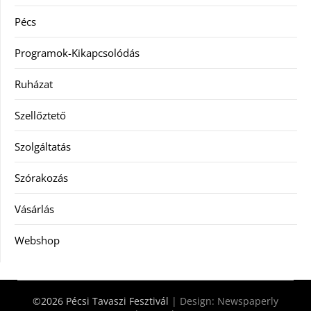
Pécs
Programok-Kikapcsolódás
Ruházat
Szellőztető
Szolgáltatás
Szórakozás
Vásárlás
Webshop
©2026 Pécsi Tavaszi Fesztivál
| Design:
Newspaperly