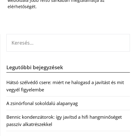
weboldala jobb felső sarkában megtalálhatja az
elérhetőségét.
KERESÉS:
Legutóbbi bejegyzések
Hátsó szélvédő csere: miért ne halogasd a javítást és mit
vegyél figyelembe
A zsinórfonal sokoldalú alapanyag
Bennic kondenzátorok: így javítsd a hifi hangminőséget
passzív alkatrészekkel