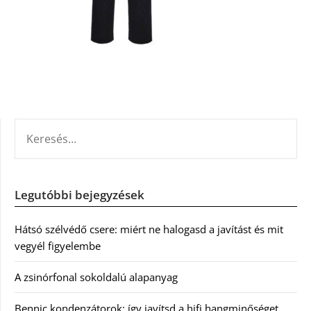
KERESÉS:
Legutóbbi bejegyzések
Hátsó szélvédő csere: miért ne halogasd a javítást és mit
vegyél figyelembe
A zsinórfonal sokoldalú alapanyag
Bennic kondenzátorok: így javítsd a hifi hangminőséget