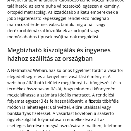
találhatók, az extra puha változatoktól egészen a kemény,
ortopéd matracokig. Az izzadósabb alkatú embereknek a
jobb légáteresztő képességgel rendelkező hideghab
matracokat érdemes választaniuk, míg a hát- vagy
derékproblémákkal küzdőknek az ortopéd vagy
memóriahabos típusok nyújthatnak megoldást.
Megbízható kiszolgálás és ingyenes
házhoz szállítás az országban
A Netmatrac Webáruház különös figyelmet fordít a vásárlói
elégedettségre és a kényelmes vásárlási élményre. A
webshop átlátható felülete megkönnyíti a böngészést és a
termékek összehasonlítását, hogy mindenki könnyedén
megtalálhassa a számára ideális matracot. A rendelési
folyamat egyszerű és felhasználóbarát, a fizetés többféle
módon is lehetséges: utánvéttel, előre utalással vagy
bankkártyás fizetéssel. A vásárlást követően a szakértő
ügyfélszolgálat folyamatosan rendelkezésre áll az
esetleges kérdések megválaszolására e-mailben, telefonon