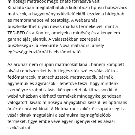
minőségi matracok megbízható forrásává vált.
Kínálatukban megtalálhatók a különböző típusú habszivacs
matracok, a hagyományos kivitelűektől kezdve a hideghab
és memóriahabos változatokig. A webáruház
büszkélkedhet olyan neves márkák termékeivel, mint a
TED-BED és a Konfor, amelyek a minőség és a kényelem
garanciáját jelentik. A választékban szerepel a
büszkeségük, a Favourite Nova matrac is, amely
egészségpénztárnál is elszámolható.
Az áruház nem csupán matracokat kínál, hanem komplett
alvási rendszereket is. A kiegészítők széles választéka –
fedőmatracok, matrachuzatok, matracvédők, párnák,
ágyneműk és ágyrácsok – lehetővé teszi, hogy mindenki
személyre szabott alvási környezetet alakíthasson ki. A
webáruházban elérhető termékek mindegyike gondosan
válogatott, kiváló minőségű anyagokból készül, és optimális
ár-érték arányt kínál. A Netmatrac szakértő csapata segít a
vásárlóknak megtalálni a számukra legmegfelelőbb
terméket, figyelembe véve egyéni igényeiket és alvási
szokásaikat.