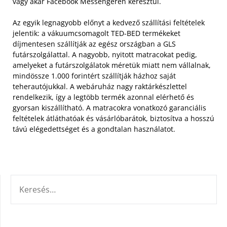
vagy akár Facebook Messengeren keresztül.
Az egyik legnagyobb előnyt a kedvező szállítási feltételek
jelentik: a vákuumcsomagolt TED-BED termékeket
díjmentesen szállítják az egész országban a GLS
futárszolgálattal. A nagyobb, nyitott matracokat pedig,
amelyeket a futárszolgálatok méretük miatt nem vállalnak,
mindössze 1.000 forintért szállítják házhoz saját
teherautójukkal. A webáruház nagy raktárkészlettel
rendelkezik, így a legtöbb termék azonnal elérhető és
gyorsan kiszállítható. A matracokra vonatkozó garanciális
feltételek átláthatóak és vásárlóbarátok, biztosítva a hosszú
távú elégedettséget és a gondtalan használatot.
KERESÉS: