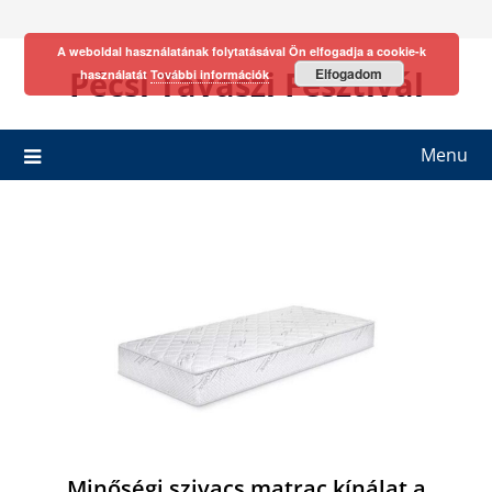
Skip
to
A weboldal használatának folytatásával Ön elfogadja a cookie-k
content
Pécsi Tavaszi Fesztivál
Elfogadom
használatát
További információk
Menu
Minőségi szivacs matrac kínálat a