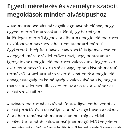
Egyedi méretezés és személyre szabott
megoldások minden alvástípushoz
A Netmatrac Webáruház egyik legnagyobb előnye, hogy
egyedi méretű matracokat is kínál, így bármilyen
különleges méretű ágyhoz találhatunk megfelelő matracot.
Ez különösen hasznos lehet nem standard méretű
ágykeretek, beépített ágyak vagy speciális igények esetén.
Az egyedi méretezés lehetővé teszi, hogy pontosan az
igényeinknek megfelelő matracot válasszunk, legyen szó
akár extra hosszú, extra széles vagy éppen kisebb méretű
termékről. A webáruház szakértői segítenek a megfelelő
anyagvastagság és keménység kiválasztásában is, hogy a
matrac tökéletesen illeszkedjen az alvó testalkatához és
alvási szokásaihoz.
A szivacs matrac választásnál fontos figyelembe venni az
alvási pozíciót és a testsúlyt is. A hát- vagy hason alvóknak
általában keményebb matrac ajánlott, míg az oldalt
alvóknak a puhább változat nyújthat megfelelő kényelmet.
A webáruház kínálatában különböző keménységű matracok