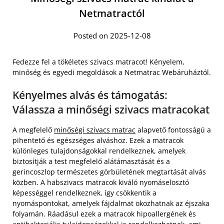
Netmatractól
Posted on 2025-12-08
Fedezze fel a tökéletes szivacs matracot! Kényelem,
minőség és egyedi megoldások a Netmatrac Webáruháztól.
Kényelmes alvás és támogatás:
Válassza a minőségi szivacs matracokat
A megfelelő
minőségi szivacs matrac
alapvető fontosságú a
pihentető és egészséges alváshoz. Ezek a matracok
különleges tulajdonságokkal rendelkeznek, amelyek
biztosítják a test megfelelő alátámasztását és a
gerincoszlop természetes görbületének megtartását alvás
közben. A habszivacs matracok kiváló nyomáselosztó
képességgel rendelkeznek, így csökkentik a
nyomáspontokat, amelyek fájdalmat okozhatnak az éjszaka
folyamán. Ráadásul ezek a matracok hipoallergének és