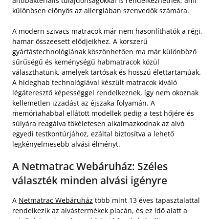
antibakteriális tulajdonságokkal is rendelkezhetnek, ami
különösen előnyös az allergiában szenvedők számára.
A modern szivacs matracok már nem hasonlíthatók a régi,
hamar összeesett elődjeikhez. A korszerű
gyártástechnológiának köszönhetően ma már különböző
sűrűségű és keménységű habmatracok közül
választhatunk, amelyek tartósak és hosszú élettartamúak.
A hideghab technológiával készült matracok kiváló
légáteresztő képességgel rendelkeznek, így nem okoznak
kellemetlen izzadást az éjszaka folyamán. A
memóriahabbal ellátott modellek pedig a test hőjére és
súlyára reagálva tökéletesen alkalmazkodnak az alvó
egyedi testkontúrjához, ezáltal biztosítva a lehető
legkényelmesebb alvási élményt.
A Netmatrac Webáruház: Széles
választék minden alvási igényre
A
Netmatrac Webáruház
több mint 13 éves tapasztalattal
rendelkezik az alvástermékek piacán, és ez idő alatt a