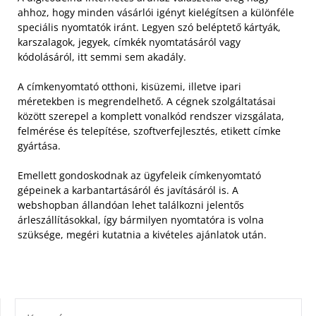
ahhoz, hogy minden vásárlói igényt kielégítsen a különféle
speciális nyomtatók iránt. Legyen szó beléptető kártyák,
karszalagok, jegyek, címkék nyomtatásáról vagy
kódolásáról, itt semmi sem akadály.
A címkenyomtató otthoni, kisüzemi, illetve ipari
méretekben is megrendelhető. A cégnek szolgáltatásai
között szerepel a komplett vonalkód rendszer vizsgálata,
felmérése és telepítése, szoftverfejlesztés, etikett címke
gyártása.
Emellett gondoskodnak az ügyfeleik címkenyomtató
gépeinek a karbantartásáról és javításáról is. A
webshopban állandóan lehet találkozni jelentős
árleszállításokkal, így bármilyen nyomtatóra is volna
szüksége, megéri kutatnia a kivételes ajánlatok után.
KERESÉS: