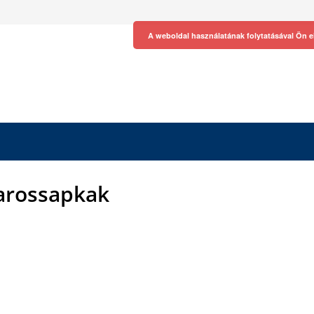
A weboldal használatának folytatásával Ön e
arossapkak