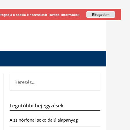
Elfogadom
lfogadja a cookie-k használatát
További információk
KERESÉS:
Legutóbbi bejegyzések
A zsinórfonal sokoldalú alapanyag