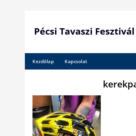
Skip
to
content
Pécsi Tavaszi Fesztivál
Kezdőlap
Kapcsolat
kerekp