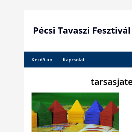
Skip
to
content
Pécsi Tavaszi Fesztivál
Kezdőlap
Kapcsolat
tarsasja