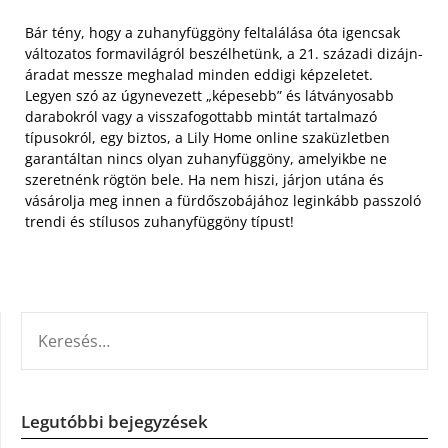
Bár tény, hogy a zuhanyfüggöny feltalálása óta igencsak
változatos formavilágról beszélhetünk, a 21. századi dizájn-
áradat messze meghalad minden eddigi képzeletet.
Legyen szó az úgynevezett „képesebb” és látványosabb
darabokról vagy a visszafogottabb mintát tartalmazó
típusokról, egy biztos, a Lily Home online szaküzletben
garantáltan nincs olyan zuhanyfüggöny, amelyikbe ne
szeretnénk rögtön bele. Ha nem hiszi, járjon utána és
vásárolja meg innen a fürdőszobájához leginkább passzoló
trendi és stílusos zuhanyfüggöny típust!
KERESÉS:
Legutóbbi bejegyzések