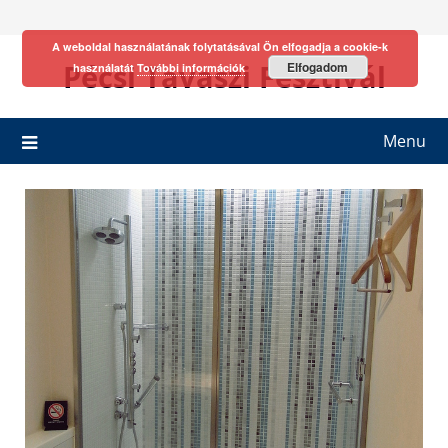
Skip
to
A weboldal használatának folytatásával Ön elfogadja a cookie-k
content
Pécsi Tavaszi Fesztivál
Elfogadom
használatát
További információk
Menu