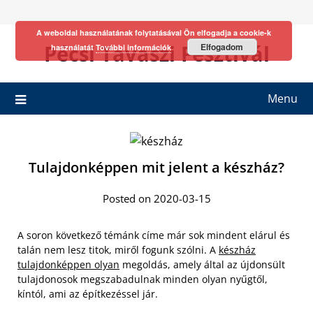
Skip
to
A weboldal használatának folytatásával Ön elfogadja a cookie-k
content
Pécsi Tavaszi Fesztivál
Elfogadom
használatát
További információk
Menu
Tulajdonképpen mit jelent a készház?
Posted on 2020-03-15
A soron következő témánk címe már sok mindent elárul és
talán nem lesz titok, miről fogunk szólni. A
készház
tulajdonképpen olyan
megoldás, amely által az újdonsült
tulajdonosok megszabadulnak minden olyan nyűgtől,
kíntól, ami az építkezéssel jár.