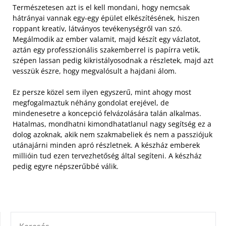
Természetesen azt is el kell mondani, hogy nemcsak
hátrányai vannak egy-egy épület elkészítésének, hiszen
roppant kreatív, látványos tevékenységről van szó.
Megálmodik az ember valamit, majd készít egy vázlatot,
aztán egy professzionális szakemberrel is papírra vetik,
szépen lassan pedig kikristályosodnak a részletek, majd azt
vesszük észre, hogy megvalósult a hajdani álom.
Ez persze közel sem ilyen egyszerű, mint ahogy most
megfogalmaztuk néhány gondolat erejével, de
mindenesetre a koncepció felvázolására talán alkalmas.
Hatalmas, mondhatni kimondhatatlanul nagy segítség ez a
dolog azoknak, akik nem szakmabeliek és nem a passziójuk
utánajárni minden apró részletnek. A készház emberek
millióin tud ezen tervezhetőség által segíteni. A készház
pedig egyre népszerűbbé válik.
KERESÉS: