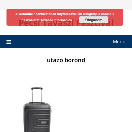
Skip
to
A weboldal használatának folytatásával Ön elfogadja a cookie-k
content
Pécsi Tavaszi Fesztivál
Elfogadom
használatát
További információk
Menu
utazo borond