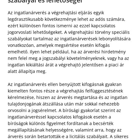
szabályai és lehetőségei
Az ingatlanárverés a végrehajtási eljárás egyik
legdrasztikusabb következménye lehet az adós számára,
ezért különösen fontos ismerni az ezzel kapcsolatos
jogorvoslati lehetőségeket. A végrehajtási törvény speciális
szabályokat tartalmaz az ingatlanárverések lebonyolítására
vonatkozóan, amelyek megsértése esetén kifogás
emelhető. Ilyen lehet például, ha az árverési hirdetmény
nem felel meg a jogszabályi követelményeknek, vagy ha az
ingatlan kikiáltási árát a végrehajtó jelentősen a piaci ár
alatt állapítja meg.
Az ingatlanárverés ellen benyújtott kifogásnak gyakran
kiemelten fontos része a végrehajtás felfüggesztésének
kérelmezése, hiszen az árverés megtartása és az ingatlan
tulajdonjogának átszállása után már sokkal nehezebb
orvosolni a jogsérelmet. A bírósági gyakorlat szerint az
ingatlanárveréssel kapcsolatos kifogások esetén a
bíróságok különös figyelmet fordítanak a becsérték
megállapításának helyességére, valamint arra, hogy az
árverés során betartották-e a licitálás szabályait. A sikeres