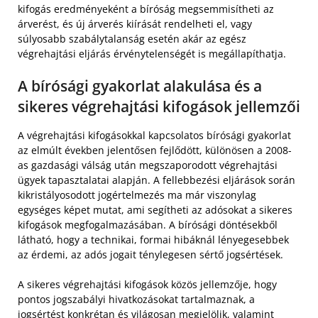
kifogás eredményeként a bíróság megsemmisítheti az
árverést, és új árverés kiírását rendelheti el, vagy
súlyosabb szabálytalanság esetén akár az egész
végrehajtási eljárás érvénytelenségét is megállapíthatja.
A bírósági gyakorlat alakulása és a
sikeres végrehajtási kifogások jellemzői
A végrehajtási kifogásokkal kapcsolatos bírósági gyakorlat
az elmúlt években jelentősen fejlődött, különösen a 2008-
as gazdasági válság után megszaporodott végrehajtási
ügyek tapasztalatai alapján. A fellebbezési eljárások során
kikristályosodott jogértelmezés ma már viszonylag
egységes képet mutat, ami segítheti az adósokat a sikeres
kifogások megfogalmazásában. A bírósági döntésekből
látható, hogy a technikai, formai hibáknál lényegesebbek
az érdemi, az adós jogait ténylegesen sértő jogsértések.
A sikeres végrehajtási kifogások közös jellemzője, hogy
pontos jogszabályi hivatkozásokat tartalmaznak, a
jogsértést konkrétan és világosan megjelölik, valamint