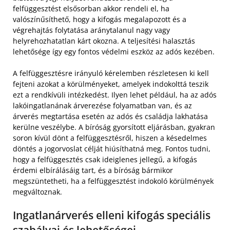
felfüggesztést elsősorban akkor rendeli el, ha
valószínűsíthető, hogy a kifogás megalapozott és a
végrehajtás folytatása aránytalanul nagy vagy
helyrehozhatatlan kárt okozna. A teljesítési halasztás
lehetősége így egy fontos védelmi eszköz az adós kezében.
A felfüggesztésre irányuló kérelemben részletesen ki kell
fejteni azokat a körülményeket, amelyek indokolttá teszik
ezt a rendkívüli intézkedést. Ilyen lehet például, ha az adós
lakóingatlanának árverezése folyamatban van, és az
árverés megtartása esetén az adós és családja lakhatása
kerülne veszélybe. A bíróság gyorsított eljárásban, gyakran
soron kívül dönt a felfüggesztésről, hiszen a késedelmes
döntés a jogorvoslat célját hiúsíthatná meg. Fontos tudni,
hogy a felfüggesztés csak ideiglenes jellegű, a kifogás
érdemi elbírálásáig tart, és a bíróság bármikor
megszüntetheti, ha a felfüggesztést indokoló körülmények
megváltoznak.
Ingatlanárverés elleni kifogás speciális