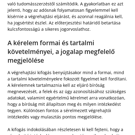
való tudomásszerzéstől számítódik. A gyakorlatban ez azt
jelenti, hogy az adósnak folyamatosan figyelemmel kell
kísérnie a végrehajtási eljárást, és azonnal reagálnia kell,
ha jogsértést észlel. Az előterjesztési határidő betartása
kulcsfontosságú a sikeres jogorvoslathoz.
A kérelem formai és tartalmi
követelményei, a jogalap megfelelő
megjelölése
A végrehajtási kifogás benyújtásakor mind a formai, mind
a tartalmi követelményekre fokozott figyelmet kell fordítani.
A kérelemnek tartalmaznia kell az eljáró bíróság
megnevezését, a felek és az ügy azonosításához szükséges
adatokat, valamint egyértelmű kérelmet arra vonatkozóan,
hogy a bíróság mit állapítson meg és milyen intézkedést
tegyen. Különösen fontos a sérelmezett végrehajtói
intézkedés vagy mulasztás pontos megjelölése.
A kifogás indokolásában részletesen ki kell fejteni, hogy a