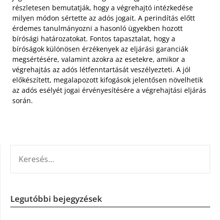
részletesen bemutatják, hogy a végrehajtó intézkedése
milyen módon sértette az adós jogait. A perindítás előtt
érdemes tanulmányozni a hasonló ügyekben hozott
bírósági határozatokat. Fontos tapasztalat, hogy a
bíróságok különösen érzékenyek az eljárási garanciák
megsértésére, valamint azokra az esetekre, amikor a
végrehajtás az adós létfenntartását veszélyezteti. A jól
előkészített, megalapozott kifogások jelentősen növelhetik
az adós esélyét jogai érvényesítésére a végrehajtási eljárás
során.
KERESÉS:
Legutóbbi bejegyzések