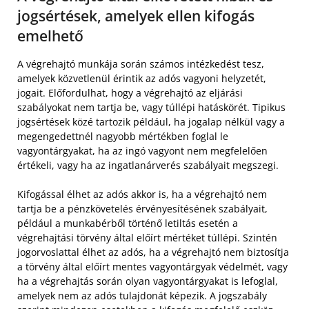
jogsértések, amelyek ellen kifogás
emelhető
A végrehajtó munkája során számos intézkedést tesz,
amelyek közvetlenül érintik az adós vagyoni helyzetét,
jogait. Előfordulhat, hogy a végrehajtó az eljárási
szabályokat nem tartja be, vagy túllépi hatáskörét. Tipikus
jogsértések közé tartozik például, ha jogalap nélkül vagy a
megengedettnél nagyobb mértékben foglal le
vagyontárgyakat, ha az ingó vagyont nem megfelelően
értékeli, vagy ha az ingatlanárverés szabályait megszegi.
Kifogással élhet az adós akkor is, ha a végrehajtó nem
tartja be a pénzkövetelés érvényesítésének szabályait,
például a munkabérből történő letiltás esetén a
végrehajtási törvény által előírt mértéket túllépi. Szintén
jogorvoslattal élhet az adós, ha a végrehajtó nem biztosítja
a törvény által előírt mentes vagyontárgyak védelmét, vagy
ha a végrehajtás során olyan vagyontárgyakat is lefoglal,
amelyek nem az adós tulajdonát képezik. A jogszabály