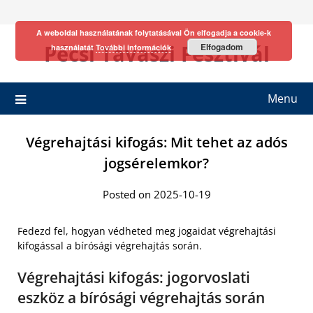
Skip
to
A weboldal használatának folytatásával Ön elfogadja a cookie-k
content
Pécsi Tavaszi Fesztivál
Elfogadom
használatát
További információk
Menu
Végrehajtási kifogás: Mit tehet az adós
jogsérelemkor?
Posted on 2025-10-19
Fedezd fel, hogyan védheted meg jogaidat végrehajtási
kifogással a bírósági végrehajtás során.
Végrehajtási kifogás: jogorvoslati
eszköz a bírósági végrehajtás során