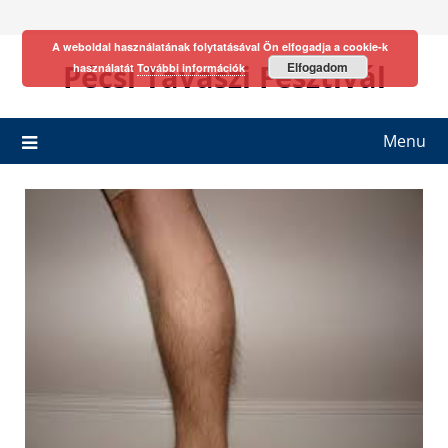
Skip
to
A weboldal használatának folytatásával Ön elfogadja a cookie-k
content
Pécsi Tavaszi Fesztivál
Elfogadom
használatát
További információk
Menu