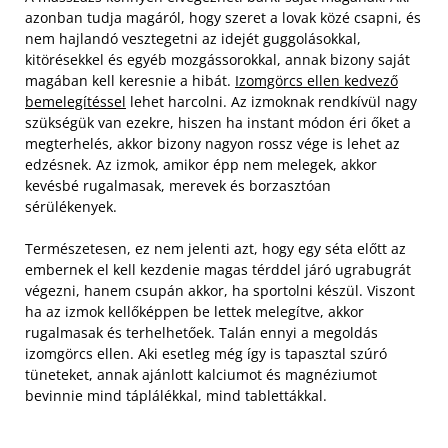
azonban tudja magáról, hogy szeret a lovak közé csapni, és
nem hajlandó vesztegetni az idejét guggolásokkal,
kitörésekkel és egyéb mozgássorokkal, annak bizony saját
magában kell keresnie a hibát.
Izomgörcs ellen kedvező
bemelegítéssel
lehet harcolni. Az izmoknak rendkívül nagy
szükségük van ezekre, hiszen ha instant módon éri őket a
megterhelés, akkor bizony nagyon rossz vége is lehet az
edzésnek. Az izmok, amikor épp nem melegek, akkor
kevésbé rugalmasak, merevek és borzasztóan
sérülékenyek.
Természetesen, ez nem jelenti azt, hogy egy séta előtt az
embernek el kell kezdenie magas térddel járó ugrabugrát
végezni, hanem csupán akkor, ha sportolni készül. Viszont
ha az izmok kellőképpen be lettek melegítve, akkor
rugalmasak és terhelhetőek. Talán ennyi a megoldás
izomgörcs ellen. Aki esetleg még így is tapasztal szúró
tüneteket, annak ajánlott kalciumot és magnéziumot
bevinnie mind táplálékkal, mind tablettákkal.