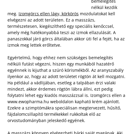
bemelegítés
nélkül kezdik
meg.
Izomgörcs ellen lágy, körkörös
mozdulatokat kell
elvégezni az adott területen. Ez a masszázs,
természetesen, kiegészíthető egy speciális kenőccsel,
amely még hatékonyabbá teszi az izmok ellazulását. A
panaszokkal járó görcs általában akkor üti fel a fejét, ha az
izmok meg lettek erőltetve.
Egyértelmű, hogy ehhez nem szükséges bemelegítés
nélküli futást végezni, hiszen egy munkából hazatérő
egyénnek is kijuthat a szúró kórismékből. Az aranyszabály
ilyenkor az, hogy az adott területet rögtön át kell mozgatni.
Ha például a vádlijában, esetleg a talpában érzi valaki
mindezt, akkor érdemes rögtön lábra állni, ezt pedig
folytatni lehet egy kiadós masszázzsal is. Izomgörcs ellen a
www.ewopharma.hu weboldalon kapható krém ajánlott.
Ezekre a szimptómákra speciálisan megtervezett, hűsítő,
fájdalomcsillapító termékekkel rukkoltak elő az
orvostudományban jeleskedő egyének.
A masszázs könnyen elvégezheti bárki saját magának. Aki