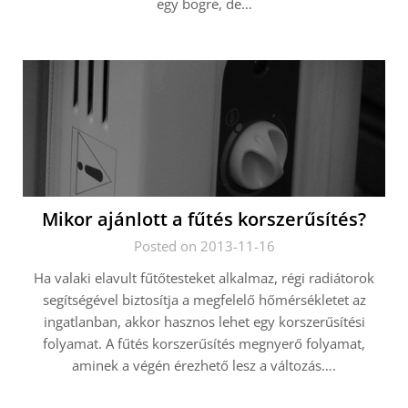
egy bögre, de…
Mikor ajánlott a fűtés korszerűsítés?
Posted on 2013-11-16
Ha valaki elavult fűtőtesteket alkalmaz, régi radiátorok
segítségével biztosítja a megfelelő hőmérsékletet az
ingatlanban, akkor hasznos lehet egy korszerűsítési
folyamat. A fűtés korszerűsítés megnyerő folyamat,
aminek a végén érezhető lesz a változás….