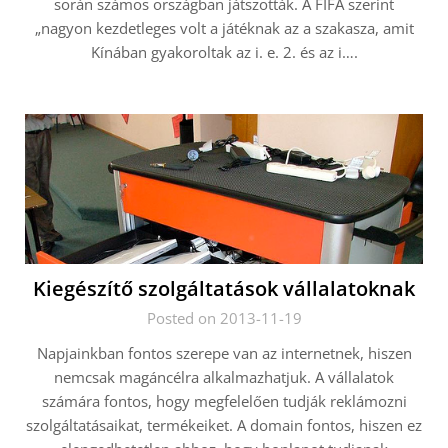
során számos országban játszották. A FIFA szerint
„nagyon kezdetleges volt a játéknak az a szakasza, amit
Kínában gyakoroltak az i. e. 2. és az i….
Kiegészítő szolgáltatások vállalatoknak
Posted on 2013-11-19
Napjainkban fontos szerepe van az internetnek, hiszen
nemcsak magáncélra alkalmazhatjuk. A vállalatok
számára fontos, hogy megfelelően tudják reklámozni
szolgáltatásaikat, termékeiket. A domain fontos, hiszen ez