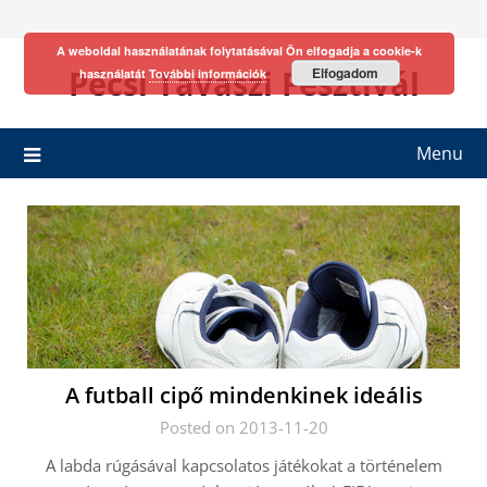
Skip
to
A weboldal használatának folytatásával Ön elfogadja a cookie-k
content
Pécsi Tavaszi Fesztivál
Elfogadom
használatát
További információk
Menu
A futball cipő mindenkinek ideális
Posted on 2013-11-20
A labda rúgásával kapcsolatos játékokat a történelem