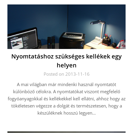
Nyomtatáshoz szükséges kellékek egy
helyen
Posted on 2013-11-16
A mai világban már mindenki használ nyomtatót
különböző célokra. A nyomtatókat viszont megfelelő
fogyóanyagokkal és kellékekkel kell ellátni, ahhoz hogy az
tökéletesen végezze a dolgát és természetesen, hogy a
készüléknek hosszú legyen…