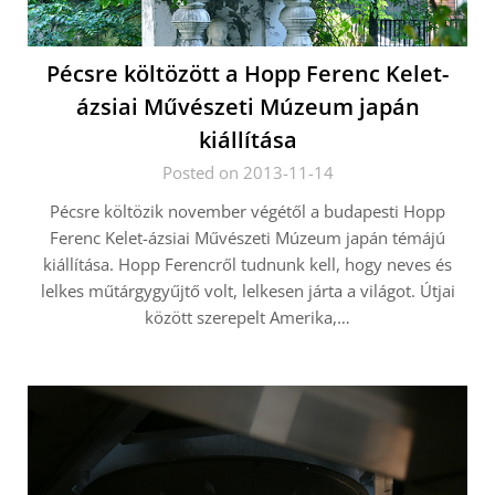
Pécsre költözött a Hopp Ferenc Kelet-
ázsiai Művészeti Múzeum japán
kiállítása
Posted on 2013-11-14
Pécsre költözik november végétől a budapesti Hopp
Ferenc Kelet-ázsiai Művészeti Múzeum japán témájú
kiállítása. Hopp Ferencről tudnunk kell, hogy neves és
lelkes műtárgygyűjtő volt, lelkesen járta a világot. Útjai
között szerepelt Amerika,…