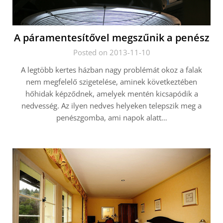
A páramentesítővel megszűnik a penész
Posted on 2013-11-10
A legtöbb kertes házban nagy problémát okoz a falak
nem megfelelő szigetelése, aminek következtében
hőhidak képződnek, amelyek mentén kicsapódik a
nedvesség. Az ilyen nedves helyeken telepszik meg a
penészgomba, ami napok alatt…