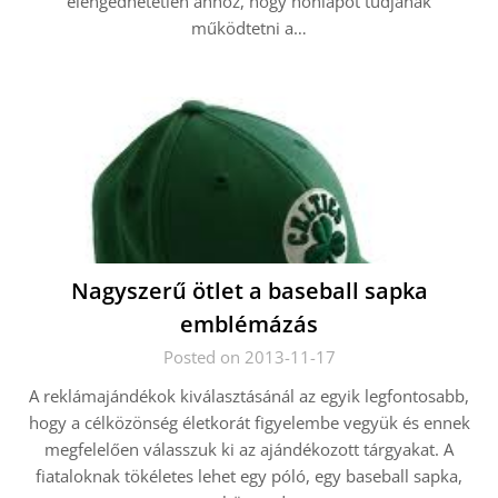
elengedhetetlen ahhoz, hogy honlapot tudjanak
működtetni a…
Nagyszerű ötlet a baseball sapka
emblémázás
Posted on 2013-11-17
A reklámajándékok kiválasztásánál az egyik legfontosabb,
hogy a célközönség életkorát figyelembe vegyük és ennek
megfelelően válasszuk ki az ajándékozott tárgyakat. A
fiataloknak tökéletes lehet egy póló, egy baseball sapka,