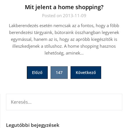
Mit jelent a home shopping?
Posted on 2013-11-09
Lakberendezés esetén nemcsak az a fontos, hogy a főbb
berendezési tárgyaink, bútoraink összhangban legyenek
egymással, hanem az is, hogy az apróbb kiegészítők is
illeszkedjenek a stílushoz. A home shopping hasznos
lehetőség, aminek…
Bejegyzések
Előző
147
Következő
lapozása
KERESÉS:
Legutóbbi bejegyzések